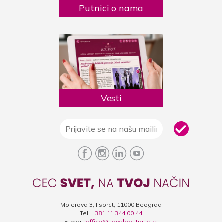
Putnici o nama
Vesti
Molerova 3, I sprat, 11000 Beograd
Tel:
+381 11 344 00 44
E-mail:
office@travelboutique.rs