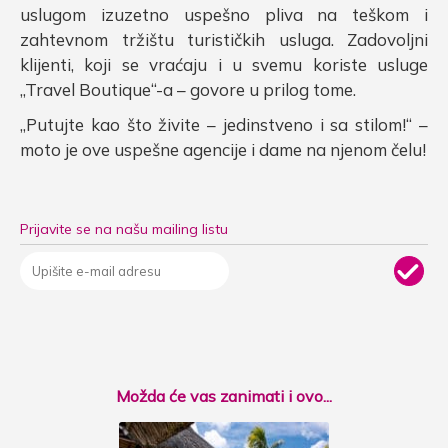
uslugom izuzetno uspešno pliva na teškom i
zahtevnom tržištu turističkih usluga. Zadovoljni
klijenti, koji se vraćaju i u svemu koriste usluge
„Travel Boutique“-a – govore u prilog tome.
„Putujte kao što živite – jedinstveno i sa stilom!“ –
moto je ove uspešne agencije i dame na njenom čelu!
Prijavite se na našu mailing listu
Možda će vas zanimati i ovo...