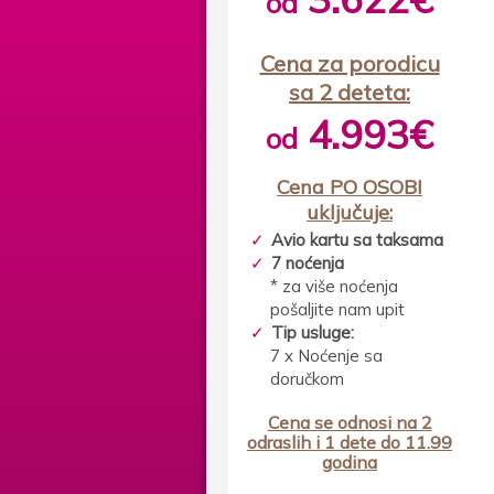
od
Cena za porodicu
sa 2 deteta:
4.993€
od
Cena PO OSOBI
uključuje:
Avio kartu sa taksama
7 noćenja
* za više noćenja
pošaljite nam upit
Tip usluge:
7 x Noćenje sa
doručkom
Cena se odnosi na 2
odraslih i 1 dete do 11.99
godina