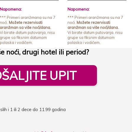
Napomena:
Napomena:
*** Primeri aranžmana su na 7
*** Primeri aranžmana su na 7
noći.
Možete rezervisati
noći.
Možete rezervisati
aranžman sa više noći/dana.
aranžman sa više noći/dana.
Vi birate datum putovanja, nisu
Vi birate datum putovanja, nisu
grupe sa fiksnim datumom
grupe sa fiksnim datumom
polaska i vodičem.
polaska i vodičem.
še noći, drugi hotel ili period?
ŠALJITE UPIT
lih i 1 ili 2 dece do 11.99 godina