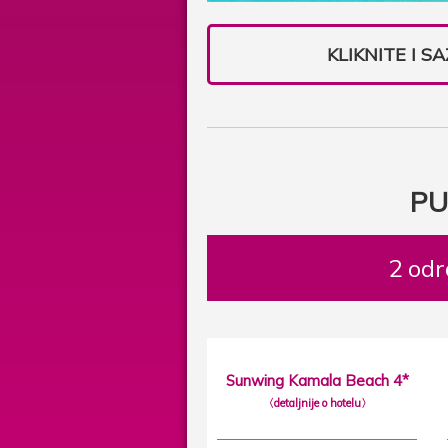
KLIKNITE I 
PU
2 odr
Sunwing Kamala Beach 4*
〈detaljnije o hotelu〉