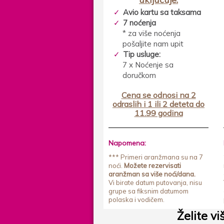
Avio kartu sa taksama
7 noćenja
* za više noćenja
pošaljite nam upit
Tip usluge:
7 x Noćenje sa
doručkom
Cena se odnosi na 2
odraslih i 1 ili 2 deteta do
11.99 godina
Napomena:
*** Primeri aranžmana su na 7
noći.
Možete rezervisati
aranžman sa više noći/dana.
Vi birate datum putovanja, nisu
grupe sa fiksnim datumom
polaska i vodičem.
Želite vi