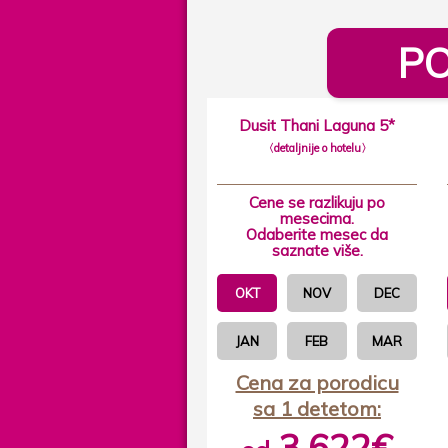
PO
Dusit Thani Laguna 5*
〈detaljnije o hotelu〉
Cene se razlikuju po
mesecima.
Odaberite mesec da
saznate više.
OKT
NOV
DEC
JAN
FEB
MAR
Cena za porodicu
sa 1 detetom:
3.622€