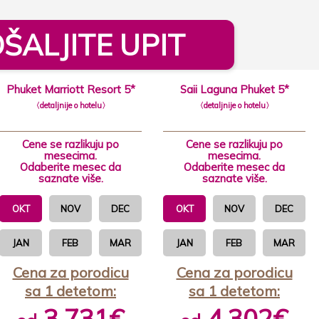
ŠALJITE UPIT
Phuket Marriott Resort 5*
Saii Laguna Phuket 5*
〈detaljnije o hotelu〉
〈detaljnije o hotelu〉
Cene se razlikuju po
Cene se razlikuju po
mesecima.
mesecima.
Odaberite mesec da
Odaberite mesec da
saznate više.
saznate više.
OKT
NOV
DEC
OKT
NOV
DEC
JAN
FEB
MAR
JAN
FEB
MAR
Cena za porodicu
Cena za porodicu
sa 1 detetom:
sa 1 detetom:
3.731€
4.302€