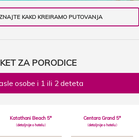
SAZNAJTE KAKO KREIRAMO PUTOVANJA
KET ZA PORODICE
asle osobe i 1 ili 2 deteta
Katathani Beach 5*
Centara Grand 5*
〈detaljnije o hotelu〉
〈detaljnije o hotelu〉