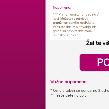
Napomena:
*** Primeri aranžmana su na 7
noći.
Možete rezervisati
aranžman sa više noći/dana.
Vi birate datum putovanja, nisu
grupe sa fiksnim datumom
polaska i vodičem.
Želite vi
PO
Važne napomene:
* Cena u tabeli se odnosi na 2 odras
** Treće dete na upit