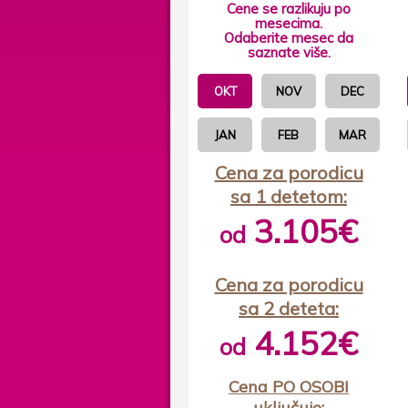
Cene se razlikuju po
mesecima.
Odaberite mesec da
saznate više.
OKT
NOV
DEC
JAN
FEB
MAR
Cena za porodicu
sa 1 detetom:
3.105€
od
Cena za porodicu
sa 2 deteta:
4.152€
od
Cena PO OSOBI
uključuje: