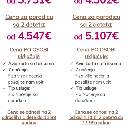
od
od
Cena za porodicu
Cena za porodicu
sa 2 deteta:
sa 2 deteta:
4.547€
5.107€
od
od
Cena PO OSOBI
Cena PO OSOBI
uključuje:
uključuje:
Avio kartu sa taksama
Avio kartu sa taksama
7 noćenja
7 noćenja
* za više noćenja
* za više noćenja
pošaljite nam upit
pošaljite nam upit
Tip usluge:
Tip usluge:
7 x Noćenje sa
7 x Noćenje sa
doručkom
doručkom
Cena se odnosi na 2
Cena se odnosi na 2
odraslih i 1 dete do 11.99
odraslih i 1 ili 2 deteta do
godina
11.99 godina