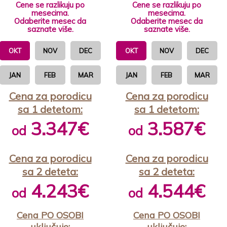
Cene se razlikuju po
Cene se razlikuju po
mesecima.
mesecima.
Odaberite mesec da
Odaberite mesec da
saznate više.
saznate više.
OKT
NOV
DEC
OKT
NOV
DEC
JAN
FEB
MAR
JAN
FEB
MAR
Cena za porodicu
Cena za porodicu
sa 1 detetom:
sa 1 detetom:
3.347€
3.587€
od
od
Cena za porodicu
Cena za porodicu
sa 2 deteta:
sa 2 deteta:
4.243€
4.544€
od
od
Cena PO OSOBI
Cena PO OSOBI
uključuje:
uključuje: