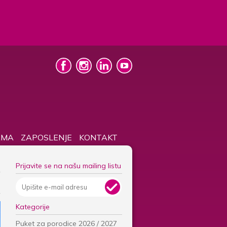
AMA
ZAPOSLENJE
KONTAKT
Prijavite se na našu mailing listu
Kategorije
Puket za porodice 2026 / 2027