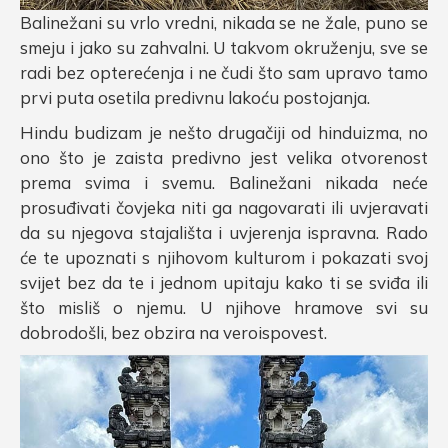
Balinežani su vrlo vredni, nikada se ne žale, puno se
smeju i jako su zahvalni. U takvom okruženju, sve se
radi bez opterećenja i ne čudi što sam upravo tamo
prvi puta osetila predivnu lakoću postojanja.
Hindu budizam je nešto drugačiji od hinduizma, no
ono što je zaista predivno jest velika otvorenost
prema svima i svemu. Balinežani nikada neće
prosuđivati čovjeka niti ga nagovarati ili uvjeravati
da su njegova stajališta i uvjerenja ispravna. Rado
će te upoznati s njihovom kulturom i pokazati svoj
svijet bez da te i jednom upitaju kako ti se sviđa ili
što misliš o njemu. U njihove hramove svi su
dobrodošli, bez obzira na veroispovest.