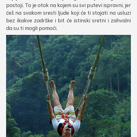
postoji. To je otok na kojem su svi putevi ispravni, jer
ćeš na svakom sresti ljude koji će ti stajati na usluzi
bez ikakve zadrške i bit će istinski sretni i zahvalni
da su ti mogli pomoći.