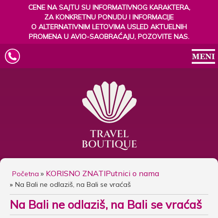
CENE NA SAJTU SU INFORMATIVNOG KARAKTERA,
ZA KONKRETNU PONUDU I INFORMACIJE
O ALTERNATIVNIM LETOVIMA USLED AKTUELNIH
PROMENA U AVIO-SAOBRAĆAJU, POZOVITE NAS.
»
KORISNO ZNATI
Putnici o nama
Početna
Na Bali ne odlaziš, na Bali se vraćaš
Na Bali ne odlaziš, na Bali se vraćaš