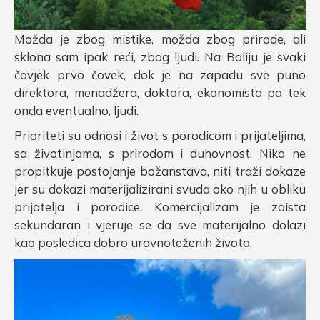
Možda je zbog mistike, možda zbog prirode, ali
sklona sam ipak reći, zbog ljudi. Na Baliju je svaki
čovjek prvo čovek, dok je na zapadu sve puno
direktora, menadžera, doktora, ekonomista pa tek
onda eventualno, ljudi.
Prioriteti su odnosi i život s porodicom i prijateljima,
sa životinjama, s prirodom i duhovnost. Niko ne
propitkuje postojanje božanstava, niti traži dokaze
jer su dokazi materijalizirani svuda oko njih u obliku
prijatelja i porodice. Komercijalizam je zaista
sekundaran i vjeruje se da sve materijalno dolazi
kao posledica dobro uravnoteženih života.