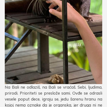
Na Bali ne odlaziš, na Bali se vraćaš. Sebi, ljudima,
prirodi. Prioriteti se preslože sami. Ovđe se odrasli
vesele poput dece, igraju se, jedu šarenu hranu na
kojoj nema oznake da je organska, jer druga ni ne