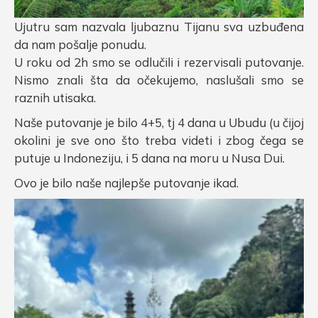
Ujutru sam nazvala ljubaznu Tijanu sva uzbuđena
da nam pošalje ponudu.
U roku od 2h smo se odlučili i rezervisali putovanje.
Nismo znali šta da očekujemo, naslušali smo se
raznih utisaka.
Naše putovanje je bilo 4+5, tj 4 dana u Ubudu (u čijoj
okolini je sve ono što treba videti i zbog čega se
putuje u Indoneziju, i 5 dana na moru u Nusa Dui.
Ovo je bilo naše najlepše putovanje ikad.