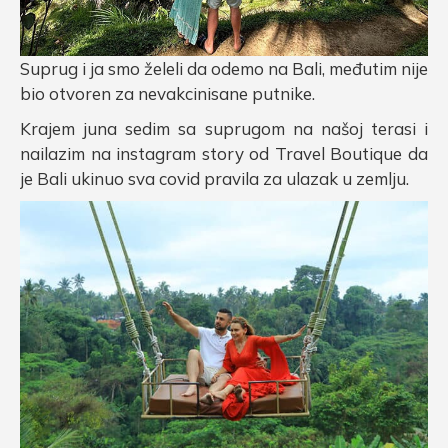
Suprug i ja smo želeli da odemo na Bali, međutim nije
bio otvoren za nevakcinisane putnike.
Krajem juna sedim sa suprugom na našoj terasi i
nailazim na instagram story od Travel Boutique da
je Bali ukinuo sva covid pravila za ulazak u zemlju.