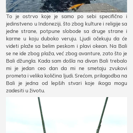
To je ostrvo koje je samo po sebi specifično i
jedinstveno u Indoneziji, što zbog kulture i religije sa
jedne strane, potpune slobode sa druge strane i
karme u koju duboko veruju. Ljudi očekuju da će
videti plaže sa belim peskom i plavi okean. Na Bali
se ne ide zbog plaža, već zbog avanture, zato što je
Bali džungla. Kada sam došla na divan Bali trebalo
mi je jedan ceo dan da mi ne smetaju zvukovi
prometa i velika količina ljudi. Srećom, prilagodba na
Bali je jedna od lepših stvari koje ikoga mogu
zadesiti u životu.