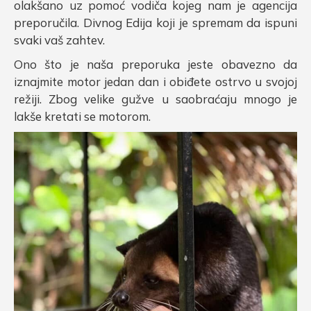
olakšano uz pomoć vodiča kojeg nam je agencija
preporučila. Divnog Edija koji je spremam da ispuni
svaki vaš zahtev.
Ono što je naša preporuka jeste obavezno da
iznajmite motor jedan dan i obiđete ostrvo u svojoj
režiji. Zbog velike gužve u saobraćaju mnogo je
lakše kretati se motorom.