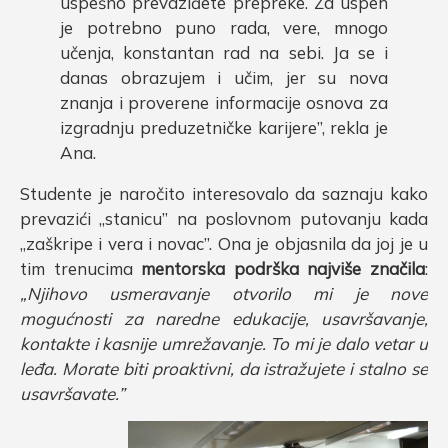
uspešno prevaziđete prepreke. Za uspeh
je potrebno puno rada, vere, mnogo
učenja, konstantan rad na sebi. Ja se i
danas obrazujem i učim, jer su nova
znanja i proverene informacije osnova za
izgradnju preduzetničke karijere”, rekla je
Ana.
Studente je naročito interesovalo da saznaju kako
prevazići „stanicu” na poslovnom putovanju kada
„zaškripe i vera i novac”. Ona je objasnila da joj je u
tim trenucima
mentorska podrška najviše značila
:
„Njihovo usmeravanje otvorilo mi je nove
mogućnosti za naredne edukacije, usavršavanje,
kontakte i kasnije umrežavanje. To mi je dalo vetar u
leđa. Morate biti proaktivni, da istražujete i stalno se
usavršavate.”