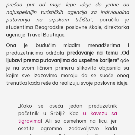
prešao put od moje lepe ideje do jedne od
najuspešnijih turističkih agencija za individualna
putovanja na srpskom tržištu”
, poručila je
studentima Beogradske poslovne škole, direktorka
agencije Travel Boutique.
Ona je budućim mladim menadžerima i
preduzetnicima održala
predavanje na temu „Od
ljubavi prema putovanjima do uspešne karijere”
gde
je na svom ličnom primeru slikovito objasnila sa
kojim sve izazovima moraju da se suoče onog
trenutka kada reše da realizuju svoje poslovne ideje.
„Kako se oseća jedan preduzetnik
početnik u Srbiji? Kao
u kavezu sa
tigrovima
! Ali sa osmehom na licu, jer
osetite ogromno zadovoljstvo kada