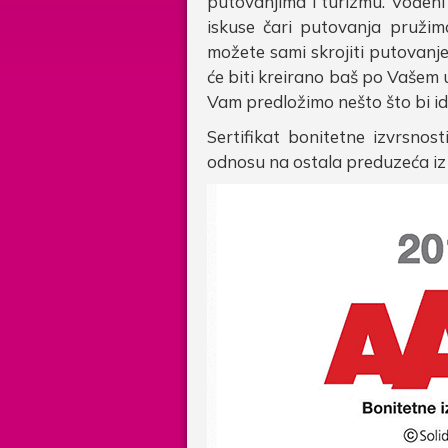
putovanjima i turizmu. Vođeni 
iskuse čari putovanja pružim
možete sami skrojiti putovanje
će biti kreirano baš po Vašem 
Vam predložimo nešto što bi i
Sertifikat bonitetne izvrsno
odnosu na ostala preduzeća iz