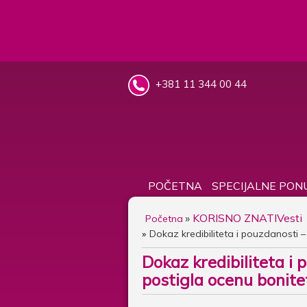
+381 11 344 00 44
POČETNA
SPECIJALNE PON
»
KORISNO ZNATI
Vesti
Početna
Dokaz kredibiliteta i pouzdanosti 
Dokaz kredibiliteta i
postigla ocenu bonite