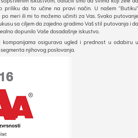
sopstvenim iskustvom, odlučili smo da svima koji žele d
o priliku da to učine na pravi način. U našem “Butiku
 po meri ili mi to možemo učiniti za Vas. Svako putovanj
ukusu sa ciljem da zajedno gradimo Vaš stil putovanja i d
dealno dopunilo Vaše dosadašnje iskustvo.
sti kompanijama osigurava ugled i prednost u odabiru 
 segmenta njihovog poslovanja.