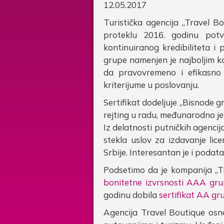
12.05.2017
Turistička agencija „Travel B
proteklu 2016. godinu potv
kontinuiranog kredibiliteta i
grupe namenjen je najboljim 
da pravovremeno i efikasno 
kriterijume u poslovanju.
Sertifikat dodeljuje „Bisnode g
rejting u radu, međunarodno je 
Iz delatnosti putničkih agencija
stekla uslov za izdavanje li
Srbije. Interesantan je i podat
Podsetimo da je kompanija „T
bonitetne izvrsnosti AAA gru
godinu dobila
sertifikat AA gr
Agencija Travel Boutique osno