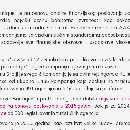
outique“ je na osnovu analize finansijskog poslovanja z
rdila najvišu ocenu bonitetne izvrsnosti, kao doka
 pouzdanosti u radu. Sertifikat Bonitetne izvrsnosti AA
kompanijama sa visokim etičkim standardima, sposobnost
zadovolje sve finansijske obaveze i uspostave visok
rupa“ u više od 17 zemalja Evrope, oslikava najviši kreditn
priznat i jača ugled kompanija u javnoj sferi biznisa.
 u Srbiji je svega 6 kompanija je sa ovim rejtingom, a 41 j
cence od ukupno 1.435 kompanija koje posluju na tržišt
ak da svega 491 agencija na tržištu posluje sa profitom.
ravel Boutique“ i prethodne godine dobila
najvišu ocen
pe na osnovu poslovanja u 2015.godini
, dok je za 2014
upe
od 800 registrovanih turističkih agencija.
vana je 2010. godine, kao rezultat velike ljubavi prem