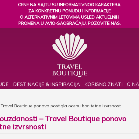
CENE NA SAJTU SU INFORMATIVNOG KARAKTERA,
ZA KONKRETNU PONUDU I INFORMACIJE
O ALTERNATIVNIM LETOVIMA USLED AKTUELNIH
PROMENA U AVIO-SAOBRAĆAJU, POZOVITE NAS.
UDE
DESTINACIJE & INSPIRACIJA
KORISNO ZNATI
O N
– Travel Boutique ponovo postigla ocenu bonitetne izvrsnosti
 pouzdanosti – Travel Boutique ponovo
tne izvrsnosti