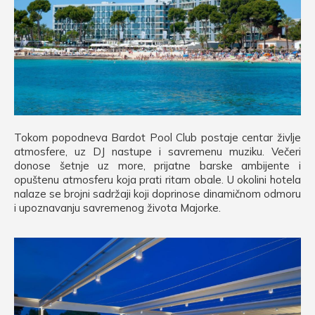
Tokom popodneva Bardot Pool Club postaje centar življe
atmosfere, uz DJ nastupe i savremenu muziku. Večeri
donose šetnje uz more, prijatne barske ambijente i
opuštenu atmosferu koja prati ritam obale. U okolini hotela
nalaze se brojni sadržaji koji doprinose dinamičnom odmoru
i upoznavanju savremenog života Majorke.