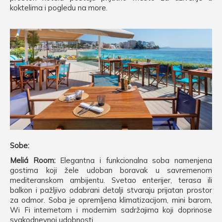
koktelima i pogledu na more.
Sobe:
Meliá Room:
Elegantna i funkcionalna soba namenjena
gostima koji žele udoban boravak u savremenom
mediteranskom ambijentu. Svetao enterijer, terasa ili
balkon i pažljivo odabrani detalji stvaraju prijatan prostor
za odmor. Soba je opremljena klimatizacijom, mini barom,
Wi Fi internetom i modernim sadržajima koji doprinose
svakodnevnoj udobnosti.