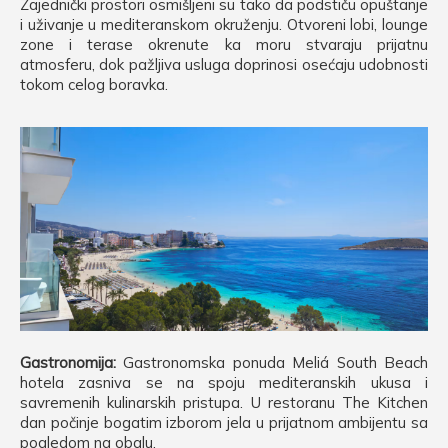
Zajednički prostori osmišljeni su tako da podstiču opuštanje
i uživanje u mediteranskom okruženju. Otvoreni lobi, lounge
zone i terase okrenute ka moru stvaraju prijatnu
atmosferu, dok pažljiva usluga doprinosi osećaju udobnosti
tokom celog boravka.
Gastronomija:
Gastronomska ponuda Meliá South Beach
hotela zasniva se na spoju mediteranskih ukusa i
savremenih kulinarskih pristupa. U restoranu The Kitchen
dan počinje bogatim izborom jela u prijatnom ambijentu sa
pogledom na obalu.