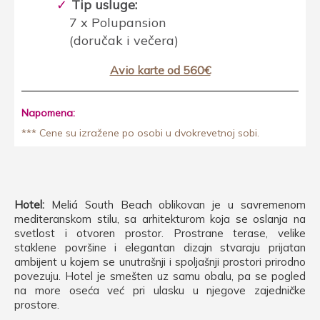
Tip usluge:
7 x Polupansion
(doručak i večera)
Avio karte od 560€
Napomena:
*** Cene su izražene po osobi u dvokrevetnoj sobi.
Hotel:
Meliá South Beach oblikovan je u savremenom
mediteranskom stilu, sa arhitekturom koja se oslanja na
svetlost i otvoren prostor. Prostrane terase, velike
staklene površine i elegantan dizajn stvaraju prijatan
ambijent u kojem se unutrašnji i spoljašnji prostori prirodno
povezuju. Hotel je smešten uz samu obalu, pa se pogled
na more oseća već pri ulasku u njegove zajedničke
prostore.