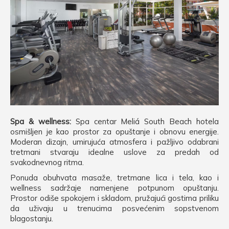
Spa & wellness:
Spa centar Meliá South Beach hotela
osmišljen je kao prostor za opuštanje i obnovu energije.
Moderan dizajn, umirujuća atmosfera i pažljivo odabrani
tretmani stvaraju idealne uslove za predah od
svakodnevnog ritma.
Ponuda obuhvata masaže, tretmane lica i tela, kao i
wellness sadržaje namenjene potpunom opuštanju.
Prostor odiše spokojem i skladom, pružajući gostima priliku
da uživaju u trenucima posvećenim sopstvenom
blagostanju.