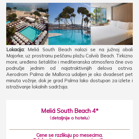
Lokacija:
Meliá South Beach nalazi se na južnoj obali
Majorke, uz prostranu peščanu plažu Calvià Beach. Tirkizno
more, uređeno šetalište i mediteranska atmosfera čine ovo
područje jednim od najatraktivnijih delova ostrva.
Aerodrom Palma de Mallorca udaljen je oko dvadeset pet
minuta vožnje, dok je grad Palma lako dostupan za izlete i
istraživanje lokalnih sadržaja.
Meliá South Beach 4*
〈detaljnije o hotelu〉
Cene se razlikuju po mesecima.