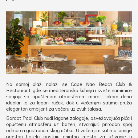
Na samoj plaži nalazi se Cape Nao Beach Club &
Restaurant, gde se mediteranska kuhinja i sveže namirnice
spajaju sa opuštenom atmosferom mora. Tokom dana
idealan je za lagani ručak, dok u večernjim satima pruža
elegantan ambijent za večeru uz zvuk talasa.
Bardot Pool Club nudi lagane zalogaje, osvežavajuća pića i
opuštenu atmosferu uz bazen, stvarajući prirodan spoj
odmora i gastronomskog užitka. U večernjim satima lounge
prostori hotela postaju prijatno mesto za uživanje u