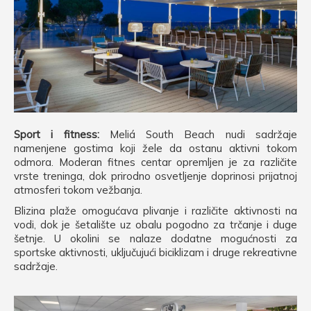
Sport i fitness:
Meliá South Beach nudi sadržaje
namenjene gostima koji žele da ostanu aktivni tokom
odmora. Moderan fitnes centar opremljen je za različite
vrste treninga, dok prirodno osvetljenje doprinosi prijatnoj
atmosferi tokom vežbanja.
Blizina plaže omogućava plivanje i različite aktivnosti na
vodi, dok je šetalište uz obalu pogodno za trčanje i duge
šetnje. U okolini se nalaze dodatne mogućnosti za
sportske aktivnosti, uključujući biciklizam i druge rekreativne
sadržaje.