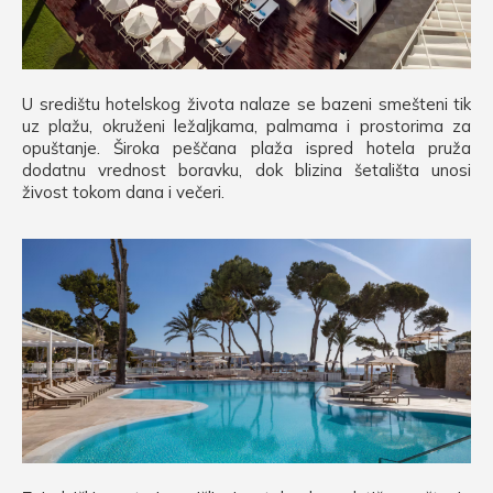
U središtu hotelskog života nalaze se bazeni smešteni tik
uz plažu, okruženi ležaljkama, palmama i prostorima za
opuštanje. Široka peščana plaža ispred hotela pruža
dodatnu vrednost boravku, dok blizina šetališta unosi
živost tokom dana i večeri.