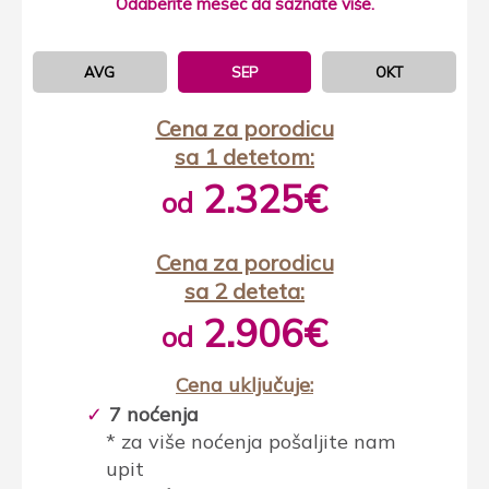
Odaberite mesec da saznate više.
AVG
SEP
OKT
Cena za porodicu
sa 1 detetom:
2.325€
od
Cena za porodicu
sa 2 deteta:
2.906€
od
Cena uključuje:
7 noćenja
* za više noćenja pošaljite nam
upit