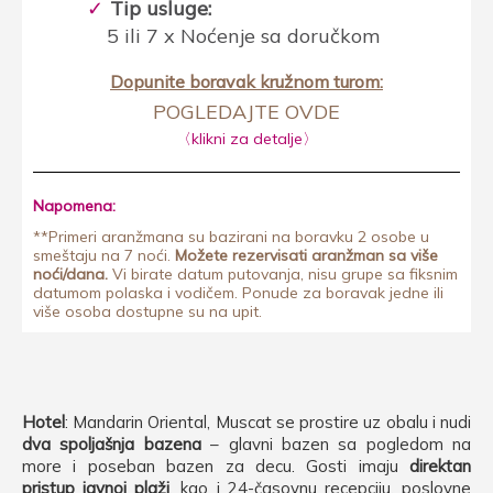
Tip usluge:
5 ili 7 x Noćenje sa doručkom
Dopunite boravak kružnom turom:
POGLEDAJTE OVDE
〈klikni za detalje〉
Napomena:
**Primeri aranžmana su bazirani na boravku 2 osobe u
smeštaju na 7 noći.
Možete rezervisati aranžman sa više
noći/dana.
Vi birate datum putovanja, nisu grupe sa fiksnim
datumom polaska i vodičem. Ponude za boravak jedne ili
više osoba dostupne su na upit.
Hotel
: Mandarin Oriental, Muscat se prostire uz obalu i nudi
dva spoljašnja bazena
– glavni bazen sa pogledom na
more i poseban bazen za decu. Gosti imaju
direktan
pristup javnoj plaži
, kao i 24-časovnu recepciju, poslovne