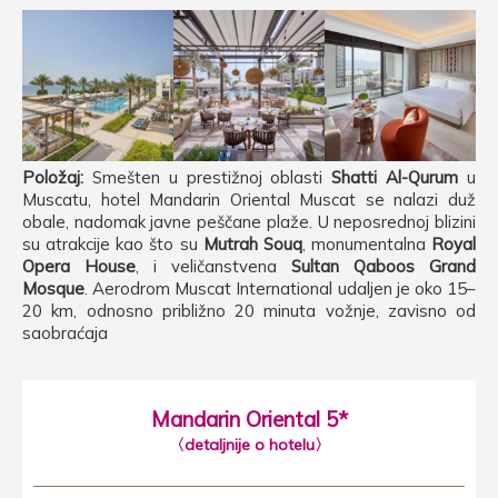
Položaj:
Smešten u prestižnoj oblasti
Shatti Al-Qurum
u
Muscatu, hotel Mandarin Oriental Muscat se nalazi duž
obale, nadomak javne peščane plaže. U neposrednoj blizini
su atrakcije kao što su
Mutrah Souq
, monumentalna
Royal
Opera House
, i veličanstvena
Sultan Qaboos Grand
Mosque
. Aerodrom Muscat International udaljen je oko 15–
20 km, odnosno približno 20 minuta vožnje, zavisno od
saobraćaja
Mandarin Oriental 5*
〈detaljnije o hotelu〉