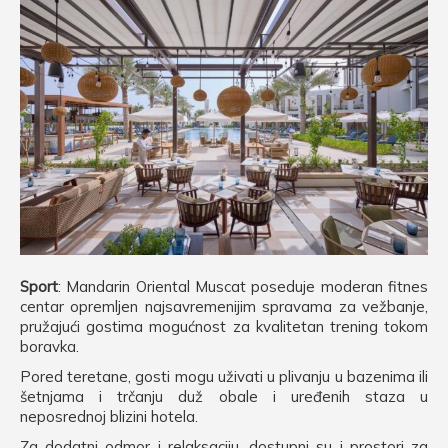
Sport
: Mandarin Oriental Muscat poseduje moderan fitnes
centar opremljen najsavremenijim spravama za vežbanje,
pružajući gostima mogućnost za kvalitetan trening tokom
boravka.
Pored teretane, gosti mogu uživati u plivanju u bazenima ili
šetnjama i trčanju duž obale i uređenih staza u
neposrednoj blizini hotela.
Za dodatni odmor i relaksaciju, dostupni su i prostori za