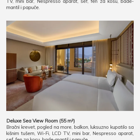
TV, mini bar, Nespresso aparat, sef, fen za kosu, bade-
mantil i papuče.
Deluxe Sea View Room (55 m²)
Bračni krevet, pogled na more, balkon, luksuzno kupatilo sa
kišnim tušem, Wi-Fi, LCD TV, mini bar, Nespresso aparat,
sef, fen za kosu, bade-mantil i papuče.