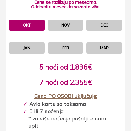
Cene se razlikuju po mesecima.
Odaberite mesec da saznate više.
OKT
NOV
DEC
JAN
FEB
MAR
5 noći od 1.836€
7 noći od 2.355€
Cena PO OSOBI uključuje:
Avio kartu sa taksama
5 ili 7 noćenja
* za više noćenja pošaljite nam
upit