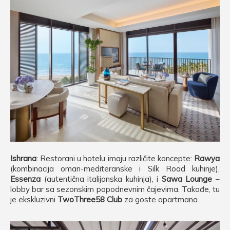
Ishrana
: Restorani u hotelu imaju različite koncepte:
Rawya
(kombinacija oman-mediteranske i Silk Road kuhinje),
Essenza
(autentična italijanska kuhinja), i
Sawa Lounge
–
lobby bar sa sezonskim popodnevnim čajevima. Takođe, tu
je ekskluzivni
TwoThree58 Club
za goste apartmana.