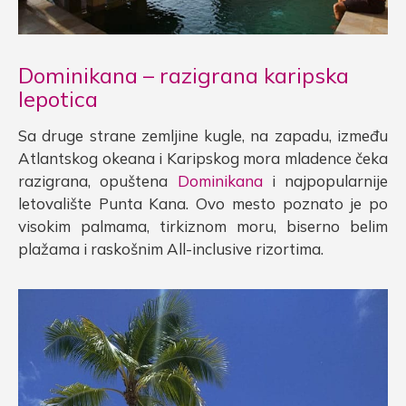
Dominikana – razigrana karipska
lepotica
Sa druge strane zemljine kugle, na zapadu, između
Atlantskog okeana i Karipskog mora mladence čeka
razigrana, opuštena
Dominikana
i najpopularnije
letovalište Punta Kana. Ovo mesto poznato je po
visokim palmama, tirkiznom moru, biserno belim
plažama i raskošnim All-inclusive rizortima.