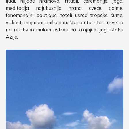
ljudi, hiljade hramova, rituali, ceremonije, joga,
meditacija, najukusnija hrana, cveće, palme,
fenomenalni boutique hoteli usred tropske šume,
vickasti majmuni i milioni meštana i turista – i sve to
na relativno malom ostrvu na krajnjem jugoistoku
Azije.