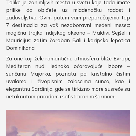
Toliko je zanimljivih mesta u svetu koje tada imate
prilike da obiđete uz mladenačku radost i
zadovoljstvo. Ovim putem vam preporučujemo top
7 destinacija za vaš nezaboravni medeni mesec:
magična trojka Indijskog okeana – Maldivi, Sejšeli i
Mauricijus; zatim čaroban Bali i karipska lepotica
Dominikana.
Za one koji žele romantičnu atmosferu bliže Evropi,
Mediteran nudi jednako očaravajuće izbore –
sunčanu Majorka, poznatu po kristalno čistim
uvalama i živopisnim zalascima sunca, kao i
elegantnu Sardinija, gde se tirkizno more susreće sa
netaknutom prirodom i sofisticiranim šarmom.