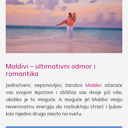
Maldivi – ultimativni odmor i
romantika
Jedinstveni, neponovljivi, čarobni
Maldivi
očaraće
vas svojom lepotom i zbližiće vas dvoje još više,
ukoliko je to moguće. A moguće je! Maldivi imaju
neverovatnu energiju da razbuktaju strast i ljubav
kao nijedno drugo mesto na svetu.