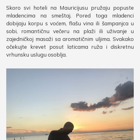
Skoro svi hoteli na Mauricijusu pružaju popuste
mladencima na smeštaj. Pored toga mladenci
dobijaju korpu s voćem, flašu vina ili šampanjca u
sobi, romantičnu večeru na plaži ili uživanje u
zajedničkoj masaži sa aromatičnim uljima. Svakako
očekujte krevet posut laticama ruža i diskretnu
vrhunsku uslugu osoblja.