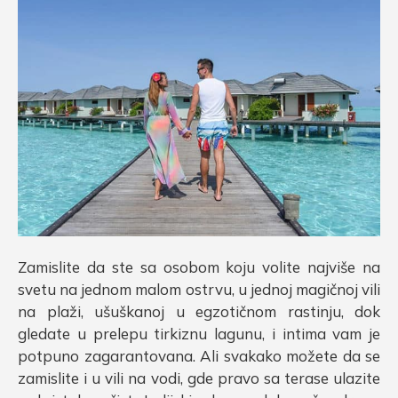
Zamislite da ste sa osobom koju volite najviše na
svetu na jednom malom ostrvu, u jednoj magičnoj vili
na plaži, ušuškanoj u egzotičnom rastinju, dok
gledate u prelepu tirkiznu lagunu, i intima vam je
potpuno zagarantovana. Ali svakako možete da se
zamislite i u vili na vodi, gde pravo sa terase ulazite