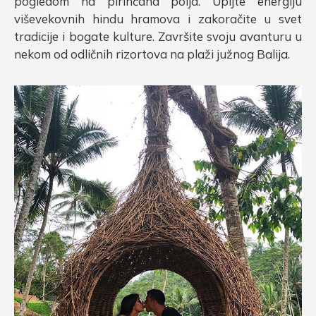
pogledom na pirinčana polja. Upijte energiju
viševekovnih hindu hramova i zakoračite u svet
tradicije i bogate kulture. Završite svoju avanturu u
nekom od odličnih rizortova na plaži južnog Balija.