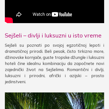
Sejšeli – divlji i luksuzni u isto vreme
Sejšeli su poznati po svojoj egzotičnoj lepoti i
dramatičnoj prirodi. Beli pesak, čisto tirkizno more,
džinovske kornjače, guste tropske džungle i luksuzni
hoteli čine idealnu kombinaciju da započnete novi
zajednički život na Sejšelima. Romantični i divlji,
luksuzni i prirodni, afrički i azijski – prosto
jedinstveni.