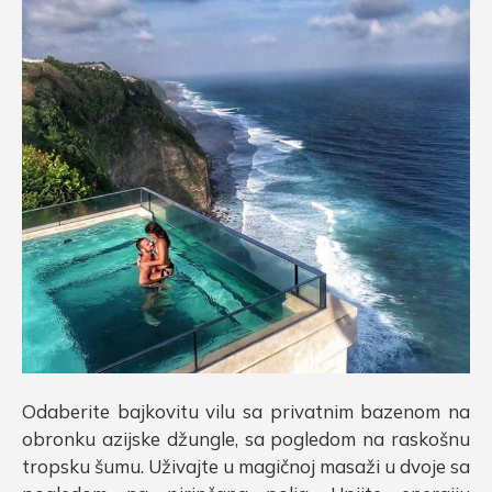
Odaberite bajkovitu vilu sa privatnim bazenom na
obronku azijske džungle, sa pogledom na raskošnu
tropsku šumu. Uživajte u magičnoj masaži u dvoje sa