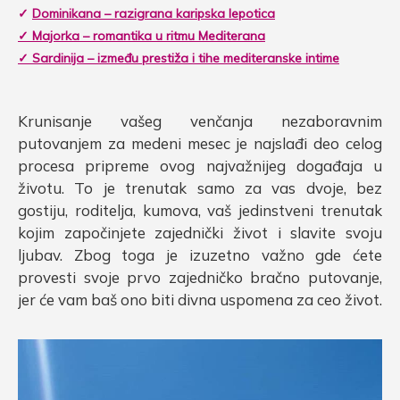
✓
Dominikana – razigrana karipska lepotica
✓ Majorka – romantika u ritmu Mediterana
✓ Sardinija – između prestiža i tihe mediteranske intime
Krunisanje vašeg venčanja nezaboravnim
putovanjem za medeni mesec je najslađi deo celog
procesa pripreme ovog najvažnijeg događaja u
životu. To je trenutak samo za vas dvoje, bez
gostiju, roditelja, kumova, vaš jedinstveni trenutak
kojim započinjete zajednički život i slavite svoju
ljubav. Zbog toga je izuzetno važno gde ćete
provesti svoje prvo zajedničko bračno putovanje,
jer će vam baš ono biti divna uspomena za ceo život.