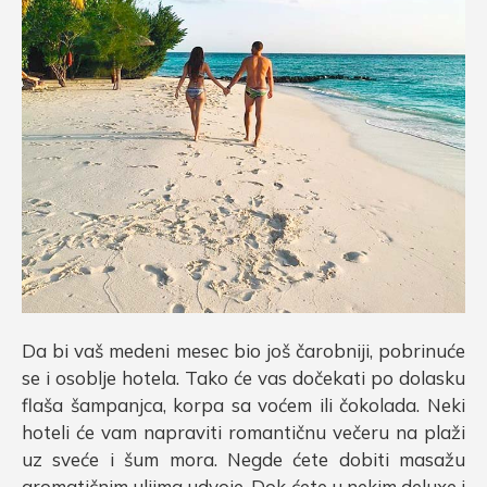
Da bi vaš medeni mesec bio još čarobniji, pobrinuće
se i osoblje hotela. Tako će vas dočekati po dolasku
flaša šampanjca, korpa sa voćem ili čokolada. Neki
hoteli će vam napraviti romantičnu večeru na plaži
uz sveće i šum mora. Negde ćete dobiti masažu
aromatičnim uljima udvoje. Dok ćete u nekim deluxe i