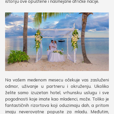
istoriju ove opuštene i nasmejane afričke nacije.
Na vašem medenom mesecu očekuje vas zasluženi
odmor, uživanje u partneru i okruženju. Ukoliko
želite samo izuzetan hotel, vrhunsku uslugu i sve
pogodnosti koje imate kao mladenci, može. Toliko je
fantastičnih rizortova koji oduzimaju dah, a pritom
imaju neverovatne popuste za mladu. Međutim,