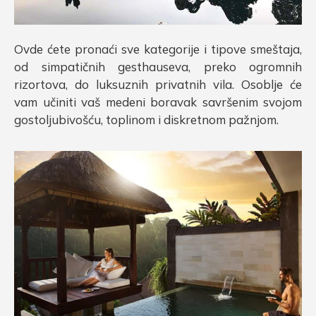
Ovde ćete pronaći sve kategorije i tipove smeštaja,
od simpatičnih gesthauseva, preko ogromnih
rizortova, do luksuznih privatnih vila. Osoblje će
vam učiniti vaš medeni boravak savršenim svojom
gostoljubivošću, toplinom i diskretnom pažnjom.