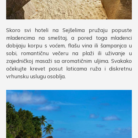
Skoro svi hoteli na Sejšelima pružaju popuste
mladencima na smeštaj, a pored toga mladenci
dobijaju korpu s voćem, flašu vina ili šampanjca u
sobi, romantičnu večeru na plaži ili uživanje u
zajedničkoj masaži sa aromatičnim uljima. Svakako
očekujte krevet posut laticama ruža i diskretnu
vrhunsku uslugu osoblja.