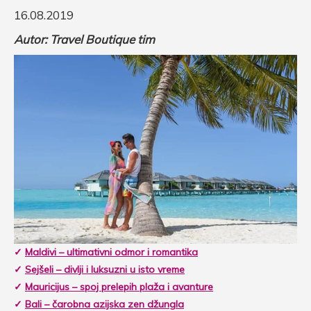
16.08.2019
Autor: Travel Boutique tim
✓
Maldivi – ultimativni odmor i romantika
✓
Sejšeli – divlji i luksuzni u isto vreme
✓
Mauricijus – spoj prelepih plaža i avanture
✓
Bali – čarobna azijska zen džungla