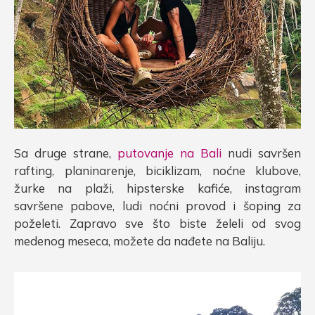
Sa druge strane,
putovanje na Bali
nudi savršen
rafting, planinarenje, biciklizam, noćne klubove,
žurke na plaži, hipsterske kafiće, instagram
savršene pabove, ludi noćni provod i šoping za
poželeti. Zapravo sve što biste želeli od svog
medenog meseca, možete da nađete na Baliju.