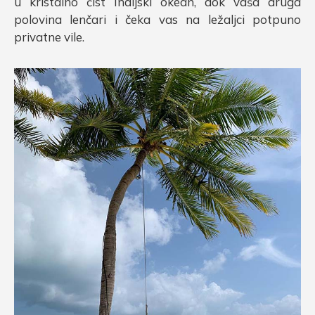
u kristalno čist Indijski okean, dok vaša druga
polovina lenčari i čeka vas na ležaljci potpuno
privatne vile.