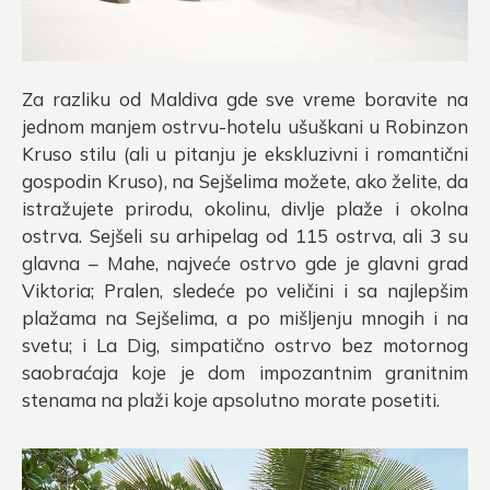
Za razliku od Maldiva gde sve vreme boravite na
jednom manjem ostrvu-hotelu ušuškani u Robinzon
Kruso stilu (ali u pitanju je ekskluzivni i romantični
gospodin Kruso), na Sejšelima možete, ako želite, da
istražujete prirodu, okolinu, divlje plaže i okolna
ostrva. Sejšeli su arhipelag od 115 ostrva, ali 3 su
glavna – Mahe, najveće ostrvo gde je glavni grad
Viktoria; Pralen, sledeće po veličini i sa najlepšim
plažama na Sejšelima, a po mišljenju mnogih i na
svetu; i La Dig, simpatično ostrvo bez motornog
saobraćaja koje je dom impozantnim granitnim
stenama na plaži koje apsolutno morate posetiti.