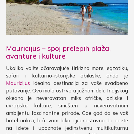
Mauricijus – spoj prelepih plaža,
avanture i kulture
Ukoliko volite očaravajuće tirkizno more, egzotiku,
safari i kulturno-istorijske obilaske, onda je
Mauricijus
idealna destinacija za vaše svadbeno
putovanje. Ovo malo ostrvo u južnom delu Indijskog
okeana je neverovatan miks afričke, azijske i
evropske kulture, smešten u neverovatnom
ambijentu fascinantne prirode. Gde god da se vaš
hotel nalazi, biće vam lako i jednostavno da odete
na izlete i upoznate jedinstvenu multikulturnu