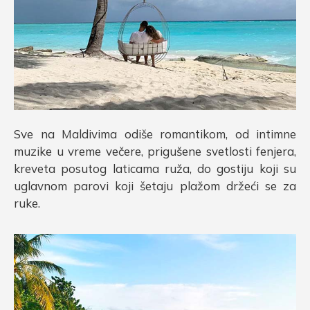
Sve na Maldivima odiše romantikom, od intimne
muzike u vreme večere, prigušene svetlosti fenjera,
kreveta posutog laticama ruža, do gostiju koji su
uglavnom parovi koji šetaju plažom držeći se za
ruke.