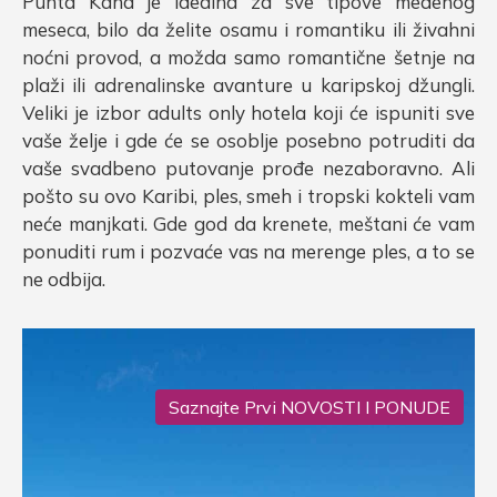
Punta Kana je idealna za sve tipove medenog
meseca, bilo da želite osamu i romantiku ili živahni
noćni provod, a možda samo romantične šetnje na
plaži ili adrenalinske avanture u karipskoj džungli.
Veliki je izbor adults only hotela koji će ispuniti sve
vaše želje i gde će se osoblje posebno potruditi da
vaše svadbeno putovanje prođe nezaboravno. Ali
pošto su ovo Karibi, ples, smeh i tropski kokteli vam
neće manjkati. Gde god da krenete, meštani će vam
ponuditi rum i pozvaće vas na merenge ples, a to se
ne odbija.
Saznajte Prvi NOVOSTI I PONUDE