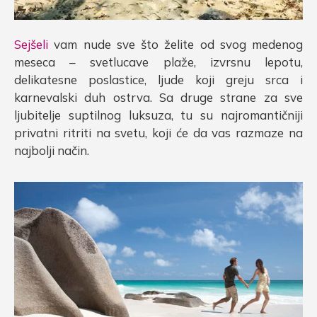
Sejšeli
vam nude sve što želite od svog medenog
meseca – svetlucave plaže, izvrsnu lepotu,
delikatesne poslastice, ljude koji greju srca i
karnevalski duh ostrva. Sa druge strane za sve
ljubitelje suptilnog luksuza, tu su najromantičniji
privatni ritriti na svetu, koji će da vas razmaze na
najbolji način.