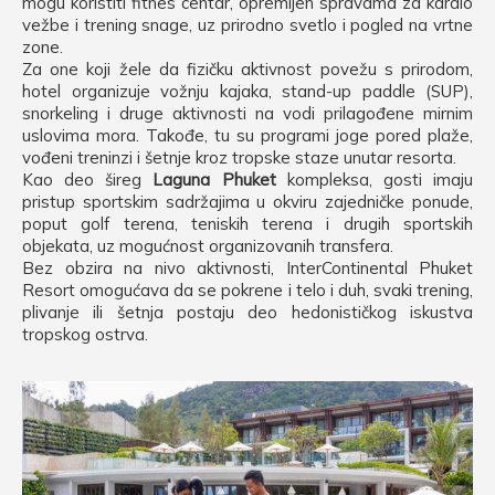
mogu koristiti fitnes centar, opremljen spravama za kardio
vežbe i trening snage, uz prirodno svetlo i pogled na vrtne
zone.
Za one koji žele da fizičku aktivnost povežu s prirodom,
hotel organizuje vožnju kajaka, stand-up paddle (SUP),
snorkeling i druge aktivnosti na vodi prilagođene mirnim
uslovima mora. Takođe, tu su programi joge pored plaže,
vođeni treninzi i šetnje kroz tropske staze unutar resorta.
Kao deo šireg
Laguna Phuket
kompleksa, gosti imaju
pristup sportskim sadržajima u okviru zajedničke ponude,
poput golf terena, teniskih terena i drugih sportskih
objekata, uz mogućnost organizovanih transfera.
Bez obzira na nivo aktivnosti, InterContinental Phuket
Resort omogućava da se pokrene i telo i duh, svaki trening,
plivanje ili šetnja postaju deo hedonističkog iskustva
tropskog ostrva.