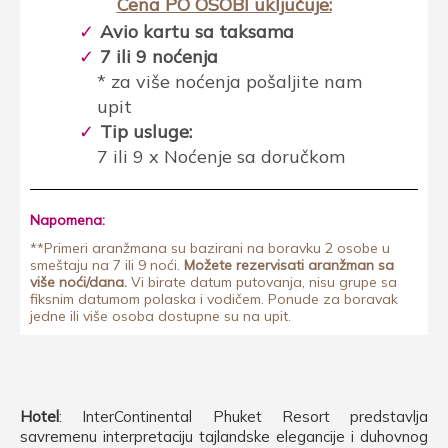
Cena PO OSOBI uključuje:
Avio kartu sa taksama
7 ili 9 noćenja
* za više noćenja pošaljite nam
upit
Tip usluge:
7 ili 9 x Noćenje sa doručkom
Napomena:
**Primeri aranžmana su bazirani na boravku 2 osobe u
smeštaju na 7 ili 9 noći.
Možete rezervisati aranžman sa
više noći/dana.
Vi birate datum putovanja, nisu grupe sa
fiksnim datumom polaska i vodičem. Ponude za boravak
jedne ili više osoba dostupne su na upit.
Hotel
: InterContinental Phuket Resort predstavlja
savremenu interpretaciju tajlandske elegancije i duhovnog