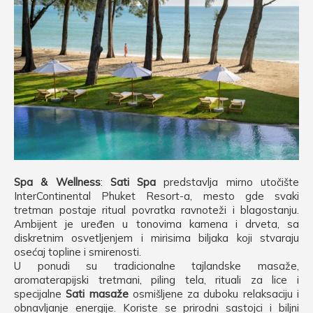
Spa & Wellness
:
Sati Spa
predstavlja mirno utočište
InterContinental Phuket Resort-a, mesto gde svaki
tretman postaje ritual povratka ravnoteži i blagostanju.
Ambijent je uređen u tonovima kamena i drveta, sa
diskretnim osvetljenjem i mirisima biljaka koji stvaraju
osećaj topline i smirenosti.
U ponudi su tradicionalne tajlandske masaže,
aromaterapijski tretmani, piling tela, rituali za lice i
specijalne
Sati masaže
osmišljene za duboku relaksaciju i
obnavljanje energije. Koriste se prirodni sastojci i biljni