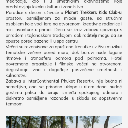
meditacije, kao i u umetničkim aktivnostima koje
predstavljaju lokalnu kulturu i zanatstvo.
Porodice s decom uživaće u
Planet Trekkers Kids Club-u
,
prostoru osmišljenom za mlađe goste, sa stručnim
osobljem koje vodi igre na otvorenom, kreativne radionice i
mini avanture u prirodi. Deca se kroz zabavu upoznaju s
prirodom i tajlandskom tradicijom, dok roditelji mogu da se
opuste pored bazena ili u spa centru.
Večeri su rezervisane za opuštene trenutke uz živu muziku i
tematske večere pored mora, dok barovi nude lagane
ritmove i atmosferu odmora pod palmama. Hotel
povremeno organizuje i filmske večeri na otvorenom,
degustacije vina i događaje posvećene umetnosti i
kulinarstvu.
Zabava u InterContinental Phuket Resort-u nije bučna ni
nametljiva, ona se prirodno uklapa u ritam dana, nudeći
gostima priliku da biraju između spokojnog odmora i
diskretno osmišljene razonode, u skladu sa sopstvenim
tempom.