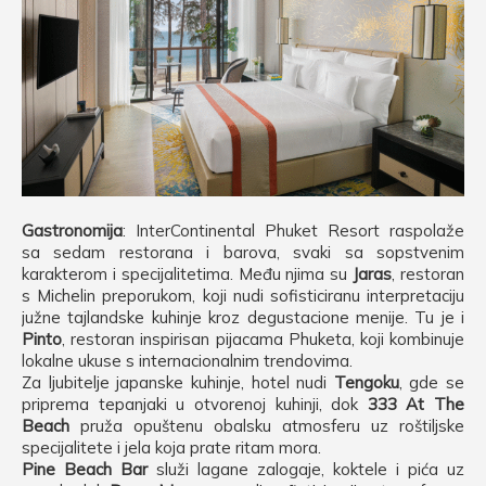
Gastronomija
: InterContinental Phuket Resort raspolaže
sa sedam restorana i barova, svaki sa sopstvenim
karakterom i specijalitetima. Među njima su
Jaras
, restoran
s Michelin preporukom, koji nudi sofisticiranu interpretaciju
južne tajlandske kuhinje kroz degustacione menije. Tu je i
Pinto
, restoran inspirisan pijacama Phuketa, koji kombinuje
lokalne ukuse s internacionalnim trendovima.
Za ljubitelje japanske kuhinje, hotel nudi
Tengoku
, gde se
priprema tepanjaki u otvorenoj kuhinji, dok
333 At The
Beach
pruža opuštenu obalsku atmosferu uz roštiljske
specijalitete i jela koja prate ritam mora.
Pine Beach Bar
služi lagane zalogaje, koktele i pića uz