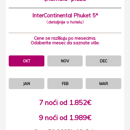
InterContinental Phuket 5*
〈detaljnije o hotelu〉
Cene se razlikuju po mesecima.
Odaberite mesec da saznate više.
OKT
NOV
DEC
JAN
FEB
MAR
7 noći od 1.852€
9 noći od 1.989€