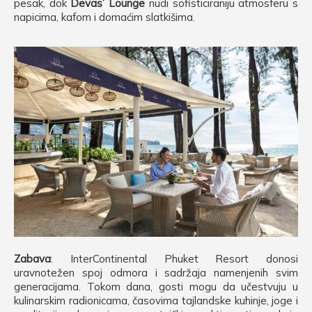
pesak, dok
Devas’ Lounge
nudi sofisticiraniju atmosferu s
napicima, kafom i domaćim slatkišima.
Zabava
: InterContinental Phuket Resort donosi
uravnotežen spoj odmora i sadržaja namenjenih svim
generacijama. Tokom dana, gosti mogu da učestvuju u
kulinarskim radionicama, časovima tajlandske kuhinje, joge i