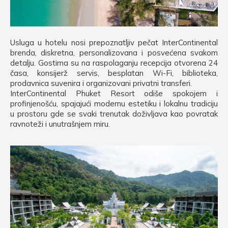
Usluga u hotelu nosi prepoznatljiv pečat InterContinental
brenda, diskretna, personalizovana i posvećena svakom
detalju. Gostima su na raspolaganju recepcija otvorena 24
časa, konsijerž servis, besplatan Wi-Fi, biblioteka,
prodavnica suvenira i organizovani privatni transferi.
InterContinental Phuket Resort odiše spokojem i
profinjenošću, spajajući modernu estetiku i lokalnu tradiciju
u prostoru gde se svaki trenutak doživljava kao povratak
ravnoteži i unutrašnjem miru.