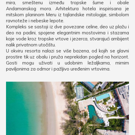
mira, smeštenu između tropske šume i obale
Andamanskog mora. Arhitektura hotela inspirisana je
mitskom planinom Meru iz tajlandske mitologije, simbolom
ravnoteže i nebeske lepote.
Kompleks se sastoji iz dve povezane celine, deo uz plažu i
deo na padini, spojene elegantnim mostovima i stazama
koje vode kroz tropske vrtove i jezerca, stvarajući ambijent
nalik privatnom utočištu.
U okviru resorta nalazi se više bazena, od kojih se glavni
prostire tik uz obalu i pruža neprekidan pogled na horizont.
Gosti mogu uživati u udobnim ležaljkama, mirnim
paviljonima za odmor i pažljivo uređenim vrtovima.