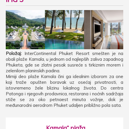
Položaj:
InterContinental Phuket Resort smešten je na
obali plaže Kamala, u jednom od najlepših zaliva zapadnog
Phuketa, gde se zlatni pesak susreće s tirkiznim morem i
zelenilom planinskih padina.
Mirniji deo plaže Kamala čini ga idealnim izborom za one
koji traže opušten boravak uz osećaj privatnosti, a
istovremeno žele blizinu lokalnog života. Do centra
Patonga i njegovih prodavnica, restorana i noćnih sadržaja
stiže se za oko petnaest minuta vožnje, dok je
međunarodni aerodrom Phuket udaljen približno pola sata.
„Kamala“ plaža