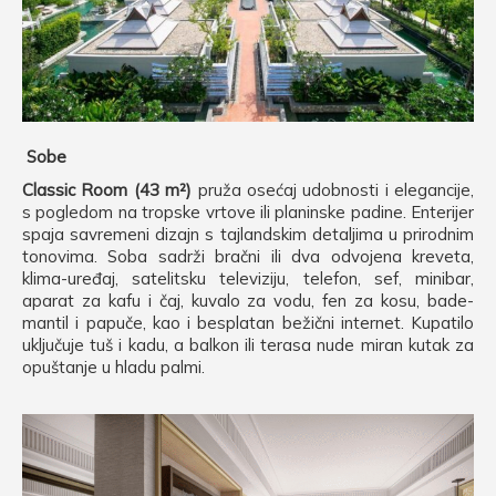
Sobe
Classic Room (43 m²)
pruža osećaj udobnosti i elegancije,
s pogledom na tropske vrtove ili planinske padine. Enterijer
spaja savremeni dizajn s tajlandskim detaljima u prirodnim
tonovima. Soba sadrži bračni ili dva odvojena kreveta,
klima-uređaj, satelitsku televiziju, telefon, sef, minibar,
aparat za kafu i čaj, kuvalo za vodu, fen za kosu, bade-
mantil i papuče, kao i besplatan bežični internet. Kupatilo
uključuje tuš i kadu, a balkon ili terasa nude miran kutak za
opuštanje u hladu palmi.