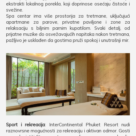
ekstrakti lokalnog porekla, koji doprinose osećaju čistoće i
svežine.
Spa centar ima više prostorija za tretmane, uključujući
apartmane za parove, privatne paviljone i zone za
relaksaciju s biljnim parnim kupatilom. Svaki detalj, od
prijatne muzike do osvežavajućih napitaka nakon tretmana,
pažljivo je usklađen da gostima pruži spokoj i unutrašnji mir.
Sport i rekreacija
: InterContinental Phuket Resort nudi
raznovrsne mogućnosti za rekreaciju i aktivan odmor. Gosti