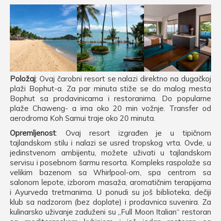
Položaj
: Ovaj čarobni resort se nalazi direktno na dugačkoj
plaži Bophut-a. Za par minuta stiže se do malog mesta
Bophut sa prodavinicama i restoranima. Do popularne
plaže Chaweng- a ima oko 20 min vožnje. Transfer od
aerodroma Koh Samui traje oko 20 minuta.
Opremljenost
: Ovaj resort izgrađen je u tipičnom
tajlandskom stilu i nalazi se usred tropskog vrta. Ovde, u
jedinstvenom ambijentu, možete uživati u tajlandskom
servisu i posebnom šarmu resorta. Kompleks raspolaže sa
velikim bazenom sa Whirlpool-om, spa centrom sa
salonom lepote, izborom masaža, aromatičnim terapijama
i Ayurveda tretmanima. U ponudi su još biblioteka, dečiji
klub sa nadzorom (bez doplate) i prodavnica suvenira. Za
kulinarsko uživanje zaduženi su „Full Moon Italian“ restoran