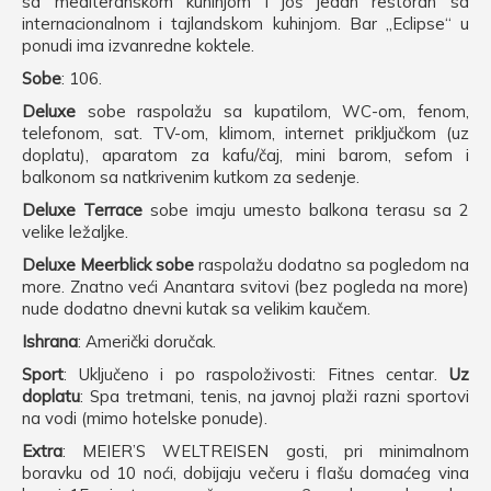
sa mediteranskom kuhinjom i još jedan restoran sa
internacionalnom i tajlandskom kuhinjom. Bar „Eclipse“ u
ponudi ima izvanredne koktele.
Sobe
: 106.
Deluxe
sobe raspolažu sa kupatilom, WC-om, fenom,
telefonom, sat. TV-om, klimom, internet priključkom (uz
doplatu), aparatom za kafu/čaj, mini barom, sefom i
balkonom sa natkrivenim kutkom za sedenje.
Deluxe Terrace
sobe imaju umesto balkona terasu sa 2
velike ležaljke.
Deluxe Meerblick sobe
raspolažu dodatno sa pogledom na
more. Znatno veći Anantara svitovi (bez pogleda na more)
nude dodatno dnevni kutak sa velikim kaučem.
Ishrana
: Američki doručak.
Sport
: Uključeno i po raspoloživosti: Fitnes centar.
Uz
doplatu
: Spa tretmani, tenis, na javnoj plaži razni sportovi
na vodi (mimo hotelske ponude).
Extra
: MEIER’S WELTREISEN gosti, pri minimalnom
boravku od 10 noći, dobijaju večeru i flašu domaćeg vina