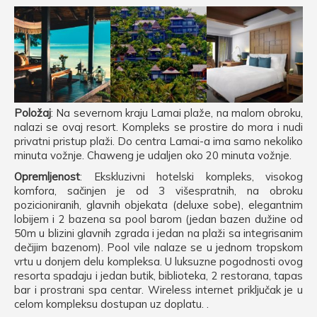
Položaj
: Na severnom kraju Lamai plaže, na malom obroku,
nalazi se ovaj resort. Kompleks se prostire do mora i nudi
privatni pristup plaži. Do centra Lamai-a ima samo nekoliko
minuta vožnje. Chaweng je udaljen oko 20 minuta vožnje.
Opremljenost
: Ekskluzivni hotelski kompleks, visokog
komfora, sačinjen je od 3 višespratnih, na obroku
pozicioniranih, glavnih objekata (deluxe sobe), elegantnim
lobijem i 2 bazena sa pool barom (jedan bazen dužine od
50m u blizini glavnih zgrada i jedan na plaži sa integrisanim
dečijim bazenom). Pool vile nalaze se u jednom tropskom
vrtu u donjem delu kompleksa. U luksuzne pogodnosti ovog
resorta spadaju i jedan butik, biblioteka, 2 restorana, tapas
bar i prostrani spa centar. Wireless internet priključak je u
celom kompleksu dostupan uz doplatu. .