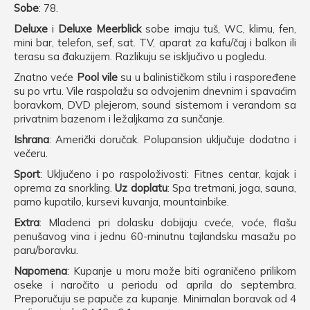
Sobe
: 78.
Deluxe
i
Deluxe Meerblick
sobe imaju tuš, WC, klimu, fen,
mini bar, telefon, sef, sat. TV, aparat za kafu/čaj i balkon ili
terasu sa đakuzijem. Razlikuju se isključivo u pogledu.
Znatno veće
Pool vile
su u balinističkom stilu i raspoređene
su po vrtu. Vile raspolažu sa odvojenim dnevnim i spavaćim
boravkom, DVD plejerom, sound sistemom i verandom sa
privatnim bazenom i ležaljkama za sunčanje.
Ishrana
: Američki doručak. Polupansion uključuje dodatno i
večeru.
Sport
: Uključeno i po raspoloživosti: Fitnes centar, kajak i
oprema za snorkling.
Uz doplatu
: Spa tretmani, joga, sauna,
parno kupatilo, kursevi kuvanja, mountainbike.
Extra
: Mladenci pri dolasku dobijaju cveće, voće, flašu
penušavog vina i jednu 60-minutnu tajlandsku masažu po
paru/boravku.
Napomena
: Kupanje u moru može biti ograničeno prilikom
oseke i naročito u periodu od aprila do septembra.
Preporučuju se papuče za kupanje. Minimalan boravak od 4