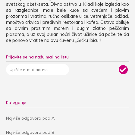
svetskog džet-seta. Divno ostrvo u Kiladi koje izgleda kao
sa razglednice: male bele kuće sa cvećem i plavim
prozorima i vratima, ručno oslikane ulice, vetrenjače, odžaci,
mnoštvo crkvica i predivnih restorana i kafea. Ostrvo obiluje
sa divnim prozirnim morem i dugim zlatno peščanim
plažama, a uz svoj buran noćni život učiniće da poželite da
se ponovo vratite na ovu čuvenu „Grčku Ibicu“!
Prijavite se na našu mailing listu
Kategorije
Najviše odgovora pod A
Najviše odgovora pod B