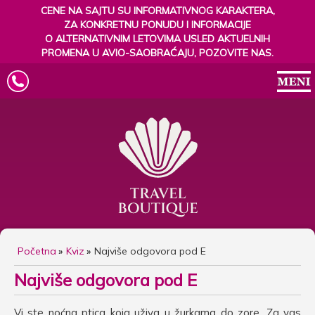
CENE NA SAJTU SU INFORMATIVNOG KARAKTERA,
ZA KONKRETNU PONUDU I INFORMACIJE
O ALTERNATIVNIM LETOVIMA USLED AKTUELNIH
PROMENA U AVIO-SAOBRAĆAJU, POZOVITE NAS.
Početna
Kviz
Najviše odgovora pod E
Najviše odgovora pod E
Vi ste noćna ptica koja uživa u žurkama do zore. Za vas