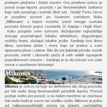
prelepim plažama i čistim morem. Ovo predivno ostrvo je
pored svoje lepote, poznato i po fenomenalnim žurkama
koje rado posećuje i svetski džet-set. Gradić Porto Cervo
je posebno poznat po čuvenom svetskom klubu
„Billlionaire“ u kojem možete sresti mnoge svetske
poznate ličnosti poput Leonarda Di Kaprija i Hajdi Klum.
Kako putujete ovim ostrvom, doživljavate najrazličitije
emocije posmatrajući lokalnu arhitekturu, degustirajući
različitu hranu, slušajući lokalne jezike. Sardinija ima divnu
klimu, savršene plaže i more koje se preliva u svim
nijansama plave i zelene. Bilo da ste ljubitelji prirode, noćnih
provoda, mirnih i skrivenih plaža ili onih velikih ispunjenih
popodnevnom vrevom – Sardinija je tu da ostvari sve vaše
snove o savršenom letovanju!
Mikonos
je ostrvo na koje se definitivno ide zbog provoda,
pa tek onda zbog fenomenalnih prirodnih lepota. Provod
počinje nešto pre ponoći, a na nekim mestima se završava
čak onda kada je sunce već uveliko izašlo. Mikonos je jedno
od najkosmopolitskijih mesta na planeti, sastajalište