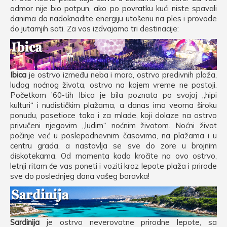
odmor nije bio potpun, ako po povratku kući niste spavali
danima da nadoknadite energiju utošenu na ples i provode
do jutarnjih sati. Za vas izdvajamo tri destinacije:
Ibica
je ostrvo između neba i mora, ostrvo predivnih plaža,
ludog noćnog života, ostrvo na kojem vreme ne postoji.
Početkom ’60-tih Ibica je bila poznata po svojoj „hipi
kulturi“ i nudističkim plažama, a danas ima veoma široku
ponudu, posetioce tako i za mlade, koji dolaze na ostrvo
privučeni njegovim „ludim“ noćnim životom. Noćni život
počinje već u poslepodnevnim časovima, na plažama i u
centru grada, a nastavlja se sve do zore u brojnim
diskotekama. Od momenta kada kročite na ovo ostrvo,
letnji ritam će vas poneti i voziti kroz lepote plaža i prirode
sve do poslednjeg dana vašeg boravka!
Sardinija
je ostrvo neverovatne prirodne lepote, sa