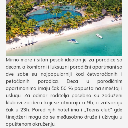
Mirno more i sitan pesak idealan je za porodice sa
decom, a komforni i luksuzni porodični apartmani sa
dve sobe su najpopularniji kod četvoročlanih i
petočlanih porodica. Deca u porodičnim
apartmanima imaju čak 50 % popusta na smeštaj i
uslugu. Za odmor roditelja posebno su zaduženi
klubovi za decu koji se otvaraju u 9h, a zatvaraju
čak u 23h. Pored njih hotel ima i „Teens club“ gde
tinejdžeri mogu da se međusobno druže i uživaju u
opuštenom okruženju.