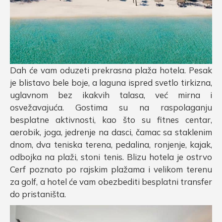
Dah će vam oduzeti prekrasna plaža hotela. Pesak
je blistavo bele boje, a laguna ispred svetlo tirkizna,
uglavnom bez ikakvih talasa, već mirna i
osvežavajuća. Gostima su na raspolaganju
besplatne aktivnosti, kao što su fitnes centar,
aerobik, joga, jedrenje na dasci, čamac sa staklenim
dnom, dva teniska terena, pedalina, ronjenje, kajak,
odbojka na plaži, stoni tenis. Blizu hotela je ostrvo
Cerf poznato po rajskim plažama i velikom terenu
za golf, a hotel će vam obezbediti besplatni transfer
do pristaništa.