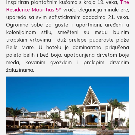
Inspiriran plantažnim kućama s kraja 19. veka,
The
Residence Mauritius 5*
vraća eleganciju minule ere,
uporedo sa svim sofisticiranim dodacima 21. veka.
Ogromne sobe za goste i apartmani, uređeni u
kolonijalnom stilu, smešteni su među bujnim
tropskim vrtovima i duž prelepe puderaste plaže
Belle Mare. U hotelu je dominantna prigušena
paleta belih i bež boja, upotpunjena drvetom boje
meda, kovanim gvožđem i prelepim drvenim
žaluzinama.