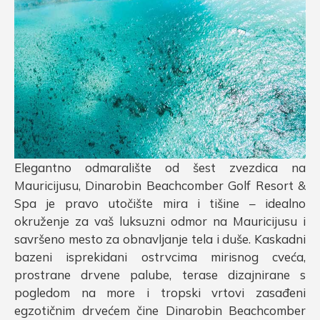
Elegantno odmaralište od šest zvezdica na
Mauricijusu, Dinarobin Beachcomber Golf Resort &
Spa je pravo utočište mira i tišine – idealno
okruženje za vaš luksuzni odmor na Mauricijusu i
savršeno mesto za obnavljanje tela i duše. Kaskadni
bazeni isprekidani ostrvcima mirisnog cveća,
prostrane drvene palube, terase dizajnirane s
pogledom na more i tropski vrtovi zasađeni
egzotičnim drvećem čine Dinarobin Beachcomber