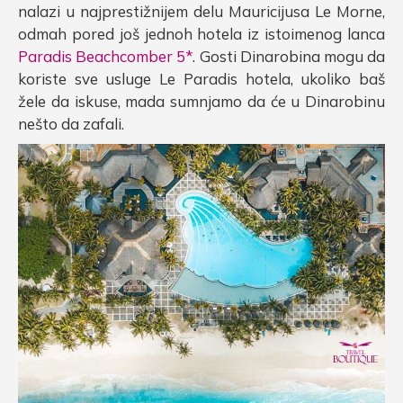
nalazi u najprestižnijem delu Mauricijusa Le Morne,
odmah pored još jednoh hotela iz istoimenog lanca
Paradis Beachcomber 5*
. Gosti Dinarobina mogu da
koriste sve usluge Le Paradis hotela, ukoliko baš
žele da iskuse, mada sumnjamo da će u Dinarobinu
nešto da zafali.