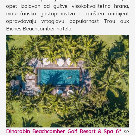
opet izolovan od gužve, visokokvalitetna hrana,
maurićansko gostoprimstvo i opušten ambijent
opravdavaju vrtoglavu popularnost Trou aux
Biches Beachcomber hotela.
Dinarobin Beachcomber Golf Resort & Spa 6*
se