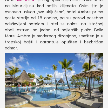
na Mauricijusu kod naših klijenata. Osim što je
osnovna usluga „sve uključeno“, hotel Ambre prima
goste starije od 18 godina, pa su parovi posebno
oduševljeni hotelom. Hotel se nalazi na istočnoj
obali ostrva, na jednoj od najlepših plaža Belle
Mare. Ambre je modernog dizanjana, smešten je u
tropskoj bašti i garantuje opušten i bezbrižan
odmor.