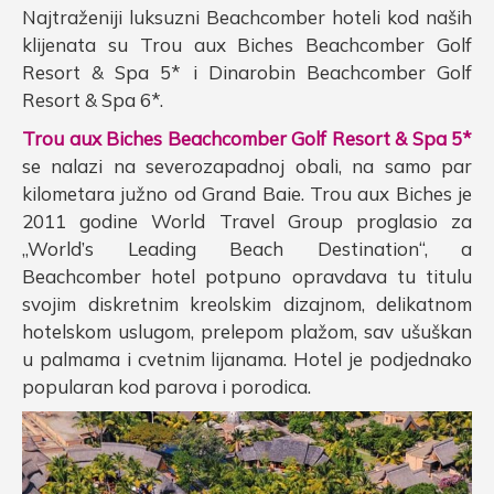
Najtraženiji luksuzni Beachcomber hoteli kod naših
klijenata su Trou aux Biches Beachcomber Golf
Resort & Spa 5* i Dinarobin Beachcomber Golf
Resort & Spa 6*.
Trou aux Biches Beachcomber Golf Resort & Spa 5*
se nalazi na severozapadnoj obali, na samo par
kilometara južno od Grand Baie. Trou aux Biches je
2011 godine World Travel Group proglasio za
„World’s Leading Beach Destination“, a
Beachcomber hotel potpuno opravdava tu titulu
svojim diskretnim kreolskim dizajnom, delikatnom
hotelskom uslugom, prelepom plažom, sav ušuškan
u palmama i cvetnim lijanama. Hotel je podjednako
popularan kod parova i porodica.