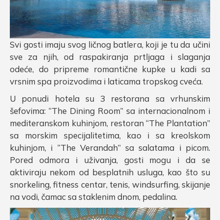
Svi gosti imaju svog ličnog batlera, koji je tu da učini
sve za njih, od raspakiranja prtljaga i slaganja
odeće, do pripreme romantične kupke u kadi sa
vrsnim spa proizvodima i laticama tropskog cveća.
U ponudi hotela su 3 restorana sa vrhunskim
šefovima: “The Dining Room” sa internacionalnom i
mediteranskom kuhinjom, restoran “The Plantation”
sa morskim specijalitetima, kao i sa kreolskom
kuhinjom, i “The Verandah” sa salatama i picom.
Pored odmora i uživanja, gosti mogu i da se
aktiviraju nekom od besplatnih usluga, kao što su
snorkeling, fitness centar, tenis, windsurfing, skijanje
na vodi, čamac sa staklenim dnom, pedalina.