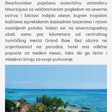
Beachcomber pojačava autentičnu atmosferu
Mauricijusa sa veličanstvenim pogledom na severna
ostrva i blistavi Indijski okean, bujnim tropskim
baštama isprekidanim kaskadnim bazenima i nizom
osamljenih potoka. Nalazi ser na severozapadnoj
obali, samo par kilometara od centralnog
turističkog mesta Grand Baie. Bez obzira na
orijentisanost na porodice, hotel ima odlične
popuste za medeni mesec, tako da ga često i
mladenci biraju za svoje putovanje.