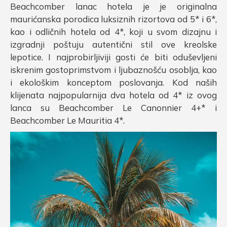
Beachcomber lanac hotela je je originalna
maurićanska porodica luksiznih rizortova od 5* i 6*,
kao i odličnih hotela od 4*, koji u svom dizajnu i
izgradnji poštuju autentični stil ove kreolske
lepotice. I najprobirljiviji gosti će biti oduševljeni
iskrenim gostoprimstvom i ljubaznošću osoblja, kao
i ekološkim konceptom poslovanja. Kod naših
klijenata najpopularnija dva hotela od 4* iz ovog
lanca su Beachcomber Le Canonnier 4+* i
Beachcomber Le Mauritia 4*.