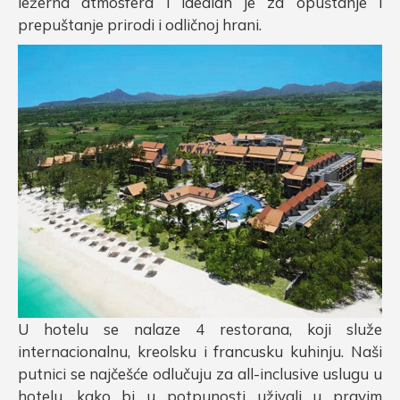
ležerna atmosfera i idealan je za opuštanje i
prepuštanje prirodi i odličnoj hrani.
U hotelu se nalaze 4 restorana, koji služe
internacionalnu, kreolsku i francusku kuhinju. Naši
putnici se najčešće odlučuju za all-inclusive uslugu u
hotelu, kako bi u potpunosti uživali u pravim