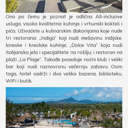
Ono po čemu je poznat je odlična All-inclusive
usluga, visoko kvalitetna kuhinja i vrhunski kokteli i
pića. Uživaćete u kulinarskim đakonijama koje nude
tri restorana: „Indigo“ koji nudi mešavinu indijske,
kineske i kreolske kuhinje; „Dolce Vita“ koja nudi
italijanska jela i specijalitete na rošilju; i restoran na
plaži „La Plage“. Takođe poseduje noćni klub i veliki
bar koji nudi raznovrsnu večernju zabavu. Osim
toga, hotel sadrži i dva velika bazena, biblioteku,
WiFi i butik.