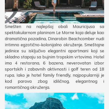
Smešten na najlepšoj obali Mauricijusa sa
spektakularnom planinom Le Morne koja deluje kao
dramatična pozadina, Dinarobin Beachcomber nudi
intimno egzotično-kolonijalno okruženje. Smeštajne
jedinice su isključivo elegantni apartmani koji se
skladno stapaju sa bujnim tropskim vrtovima. Hotel
ima 4 restorana, 6 bazena, neverovatan izbor
sportskih i zabavnih aktivnosti i golf teren od 18
rupa. Iako je hotel family friendly, najpopularniji je
kod parova zbog idiličnog, elegantnog i
romantičnog okruženja.