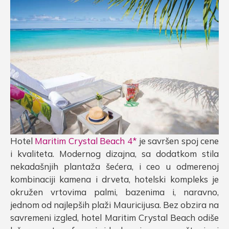
Hotel
Maritim Crystal Beach 4*
je savršen spoj cene
i kvaliteta. Modernog dizajna, sa dodatkom stila
nekadašnjih plantaža šećera, i ceo u odmerenoj
kombinaciji kamena i drveta, hotelski kompleks je
okružen vrtovima palmi, bazenima i, naravno,
jednom od najlepših plaži Mauricijusa. Bez obzira na
savremeni izgled, hotel Maritim Crystal Beach odiše