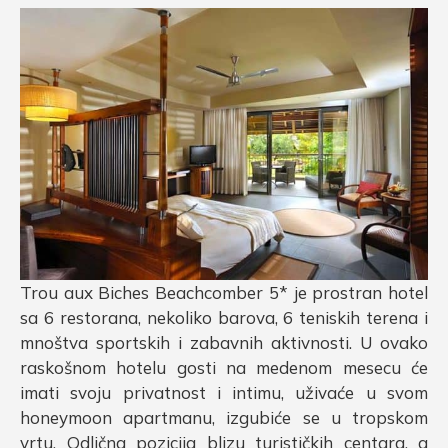
Trou aux Biches Beachcomber 5* je prostran hotel
sa 6 restorana, nekoliko barova, 6 teniskih terena i
mnoštva sportskih i zabavnih aktivnosti. U ovako
raskošnom hotelu gosti na medenom mesecu će
imati svoju privatnost i intimu, uživaće u svom
honeymoon apartmanu, izgubiće se u tropskom
vrtu. Odlična pozicija blizu turističkih centara, a