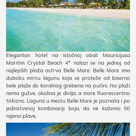
Elegantan hotel na istočnoj obali Mauricijusa
Maritim Crystal Beach 4* nalazi se na jednoj od
najlepših plaža ostrva Belle Mare. Belle Mare ima
duboku mirnu lagunu koja se proteže od biserno
bele plaže do koralnog grebena na pučini. Na plaži
nema gužve, okolina je divlja, a more fluorescentno
tirkizno. Laguna u mestu Belle Mare je poznata i po
jedinstvenoj kombinaciji boja, da ne kažemo 50
nijansi plave.