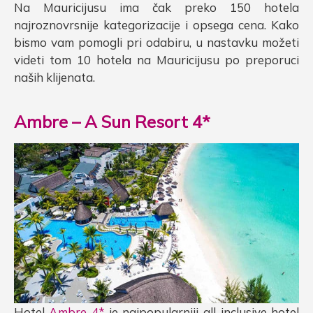
Na Mauricijusu ima čak preko 150 hotela
najroznovrsnije kategorizacije i opsega cena. Kako
bismo vam pomogli pri odabiru, u nastavku možeti
videti tom 10 hotela na Mauricijusu po preporuci
naših klijenata.
Ambre – A Sun Resort 4*
Hotel
Ambre 4*
je najpopularniji all-inclusive hotel