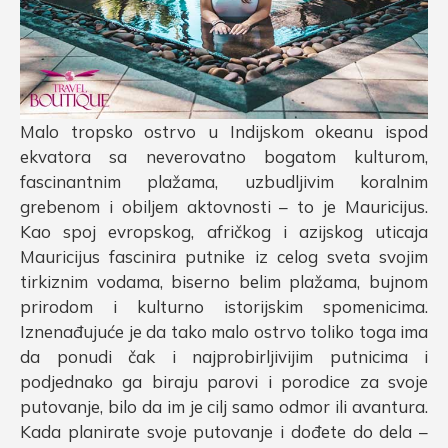
Malo tropsko ostrvo u Indijskom okeanu ispod
ekvatora sa neverovatno bogatom kulturom,
fascinantnim plažama, uzbudljivim koralnim
grebenom i obiljem aktovnosti – to je Mauricijus.
Kao spoj evropskog, afričkog i azijskog uticaja
Mauricijus fascinira putnike iz celog sveta svojim
tirkiznim vodama, biserno belim plažama, bujnom
prirodom i kulturno istorijskim spomenicima.
Iznenađujuće je da tako malo ostrvo toliko toga ima
da ponudi čak i najprobirljivijim putnicima i
podjednako ga biraju parovi i porodice za svoje
putovanje, bilo da im je cilj samo odmor ili avantura.
Kada planirate svoje putovanje i dođete do dela –