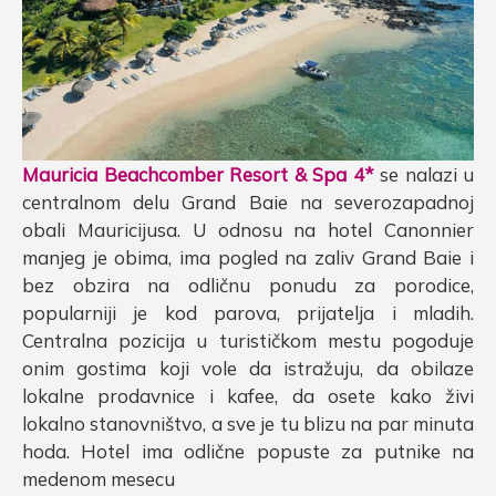
Mauricia Beachcomber Resort & Spa 4*
se nalazi u
centralnom delu Grand Baie na severozapadnoj
obali Mauricijusa. U odnosu na hotel Canonnier
manjeg je obima, ima pogled na zaliv Grand Baie i
bez obzira na odličnu ponudu za porodice,
popularniji je kod parova, prijatelja i mladih.
Centralna pozicija u turističkom mestu pogoduje
onim gostima koji vole da istražuju, da obilaze
lokalne prodavnice i kafee, da osete kako živi
lokalno stanovništvo, a sve je tu blizu na par minuta
hoda. Hotel ima odlične popuste za putnike na
medenom mesecu