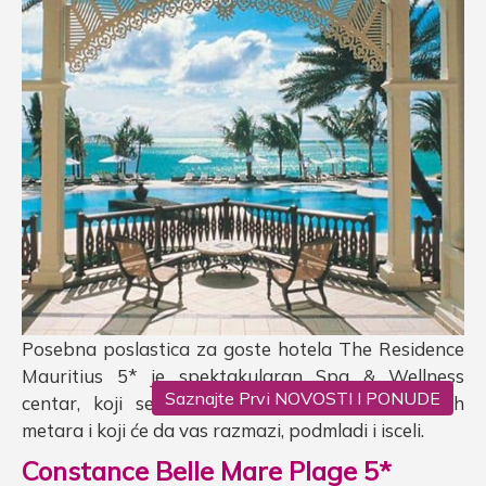
Posebna poslastica za goste hotela The Residence
Mauritius 5* je spektakularan Spa & Wellness
Saznajte Prvi NOVOSTI I PONUDE
centar, koji se prostire na čak 850 kvadratnih
metara i koji će da vas razmazi, podmladi i isceli.
Constance Belle Mare Plage 5*