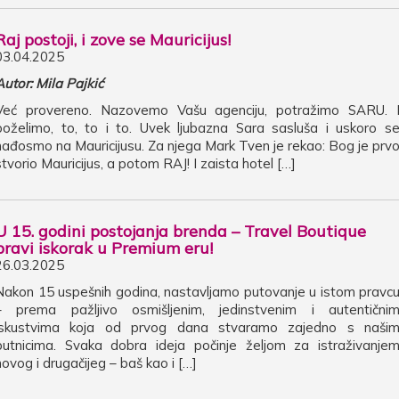
Raj postoji, i zove se Mauricijus!
03.04.2025
Autor: Mila Pajkić
Već provereno. Nazovemo Vašu agenciju, potražimo SARU. 
poželimo, to, to i to. Uvek ljubazna Sara sasluša i uskoro s
nađosmo na Mauricijusu. Za njega Mark Tven je rekao: Bog je prv
stvorio Mauricijus, a potom RAJ! I zaista hotel […]
U 15. godini postojanja brenda – Travel Boutique
pravi iskorak u Premium eru!
26.03.2025
Nakon 15 uspešnih godina, nastavljamo putovanje u istom pravc
– prema pažljivo osmišljenim, jedinstvenim i autentični
iskustvima koja od prvog dana stvaramo zajedno s naši
putnicima. Svaka dobra ideja počinje željom za istraživanje
novog i drugačijeg – baš kao i […]