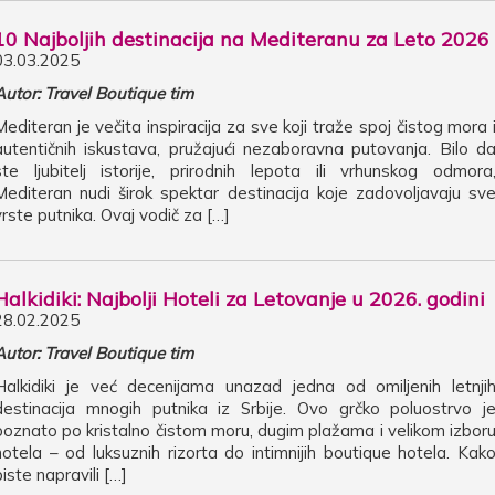
10 Najboljih destinacija na Mediteranu za Leto 2026
03.03.2025
Autor: Travel Boutique tim
Mediteran je večita inspiracija za sve koji traže spoj čistog mora 
autentičnih iskustava, pružajući nezaboravna putovanja. Bilo d
ste ljubitelj istorije, prirodnih lepota ili vrhunskog odmora
Mediteran nudi širok spektar destinacija koje zadovoljavaju sv
vrste putnika. Ovaj vodič za […]
Halkidiki: Najbolji Hoteli za Letovanje u 2026. godini
28.02.2025
Autor: Travel Boutique tim
Halkidiki je već decenijama unazad jedna od omiljenih letnji
destinacija mnogih putnika iz Srbije. Ovo grčko poluostrvo j
poznato po kristalno čistom moru, dugim plažama i velikom izbor
hotela – od luksuznih rizorta do intimnijih boutique hotela. Kak
biste napravili […]