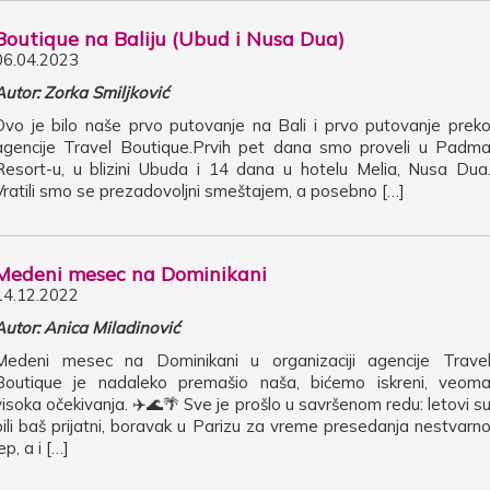
Boutique na Baliju (Ubud i Nusa Dua)
06.04.2023
Autor: Zorka Smiljković
Ovo je bilo naše prvo putovanje na Bali i prvo putovanje prek
agencije Travel Boutique.Prvih pet dana smo proveli u Padm
Resort-u, u blizini Ubuda i 14 dana u hotelu Melia, Nusa Dua
Vratili smo se prezadovoljni smeštajem, a posebno […]
Medeni mesec na Dominikani
14.12.2022
Autor: Anica Miladinović
Medeni mesec na Dominikani u organizaciji agencije Trave
Boutique je nadaleko premašio naša, bićemo iskreni, veom
visoka očekivanja. ✈️🌊🌴 Sve je prošlo u savršenom redu: letovi s
bili baš prijatni, boravak u Parizu za vreme presedanja nestvarn
ep, a i […]