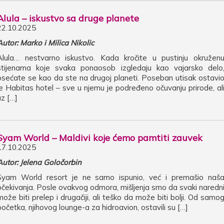
Alula – iskustvo sa druge planete
22.10.2025
Autor: Marko i Milica Nikolic
Alula… nestvarno iskustvo. Kada kročite u pustinju okružen
stijenama koje svaka ponaosob izgledaju kao vajarsko delo
osećate se kao da ste na drugoj planeti. Poseban utisak ostavi
je Habitas hotel – sve u njemu je podređeno očuvanju prirode, al
uz […]
Syam World – Maldivi koje ćemo pamtiti zauvek
17.10.2025
Autor: Jelena Goločorbin
Syam World resort je ne samo ispunio, već i premašio naš
očekivanja. Posle ovakvog odmora, mišljenja smo da svaki naredn
može biti prelep i drugačiji, ali teško da može biti bolji. Od samo
početka, njihovog lounge-a za hidroavion, ostavili su […]