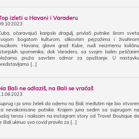
Top izleti u Havani i Varaderu
09.10.2023
Kuba, očaravajući karipski dragulj, privlači putnike širom svet
svojom bogatom kulturom, slikovitim pejzažima i živahno
muzikom. Havana, glavni grad Kube, nudi neizmernu količin
istorijskih spomenika, dok Varadero, sa svojim belim peščani
plažama, pruža savršen odmor za opuštanje. U nastavk
predstavljamo […]
Na Bali ne odlaziš, na Bali se vraćaš
11.08.2023
Suprug i ja smo želeli da odemo na Bali, međutim nije bio otvore
za nevakcinisane putnike. Krajem juna sedim sa suprugom n
našoj terasi i nailazim na instagram story od Travel Boutique d
je Bali ukinuo sva covid pravila za […]