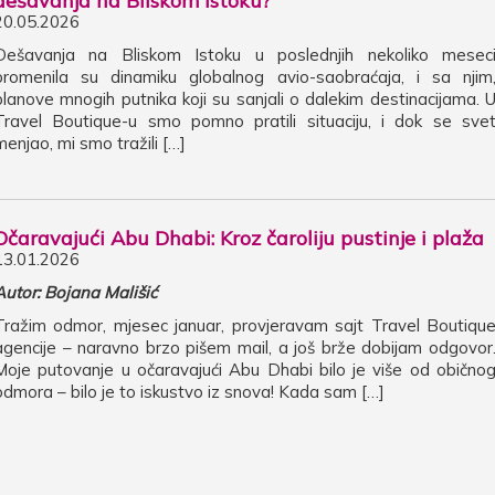
dešavanja na Bliskom istoku?
20.05.2026
Dešavanja na Bliskom Istoku u poslednjih nekoliko mesec
promenila su dinamiku globalnog avio-saobraćaja, i sa njim
planove mnogih putnika koji su sanjali o dalekim destinacijama. 
Travel Boutique-u smo pomno pratili situaciju, i dok se sve
menjao, mi smo tražili […]
Očaravajući Abu Dhabi: Kroz čaroliju pustinje i plaža
13.01.2026
Autor: Bojana Mališić
Tražim odmor, mjesec januar, provjeravam sajt Travel Boutiqu
agencije – naravno brzo pišem mail, a još brže dobijam odgovor
Moje putovanje u očaravajući Abu Dhabi bilo je više od obično
odmora – bilo je to iskustvo iz snova! Kada sam […]