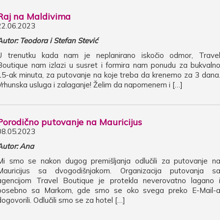
Raj na Maldivima
22.06.2023
Autor: Teodora i Stefan Stević
U trenutku kada nam je neplanirano iskočio odmor, Trave
Boutique nam izlazi u susret i formira nam ponudu za bukvaln
15-ak minuta, za putovanje na koje treba da krenemo za 3 dana
Vrhunska usluga i zalaganje! Želim da napomenem i […]
Porodično putovanje na Mauricijus
08.05.2023
Autor: Ana
Mi smo se nakon dugog premišljanja odlučili za putovanje n
Mauricijus sa dvogodišnjakom. Organizacija putovanja s
agencijom Travel Boutique je protekla neverovatno lagano 
posebno sa Markom, gde smo se oko svega preko E-Mail-
dogovorili. Odlučili smo se za hotel […]