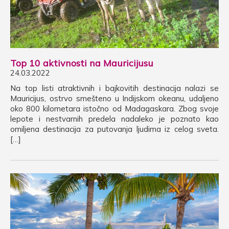
Top 10 aktivnosti na Mauricijusu
24.03.2022
Na top listi atraktivnih i bajkovitih destinacija nalazi se
Mauricijus, ostrvo smešteno u Indijskom okeanu, udaljeno
oko 800 kilometara istočno od Madagaskara. Zbog svoje
lepote i nestvarnih predela nadaleko je poznato kao
omiljena destinacija za putovanja ljudima iz celog sveta.
[…]