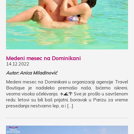
Medeni mesec na Dominikani
14.12.2022
Autor: Anica Miladinović
Medeni mesec na Dominikani u organizaciji agencije Travel
Boutique je nadaleko premašio naša, bićemo iskreni,
veoma visoka očekivanja. ✈️🌊🌴 Sve je prošlo u savršenom
redu: letovi su bili baš prijatni, boravak u Parizu za vreme
presedanja nestvarno lep, a i […]