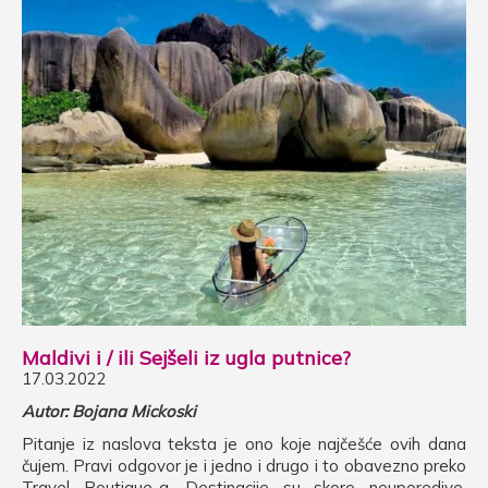
Maldivi i / ili Sejšeli iz ugla putnice?
17.03.2022
Autor: Bojana Mickoski
Pitanje iz naslova teksta je ono koje najčešće ovih dana
čujem. Pravi odgovor je i jedno i drugo i to obavezno preko
Travel Boutique-a. Destinacije su skoro neuporedive.