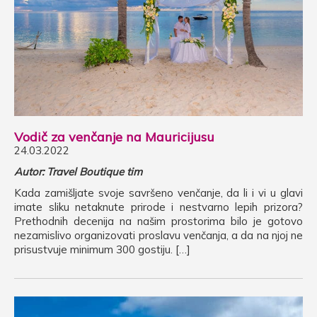
Vodič za venčanje na Mauricijusu
24.03.2022
Autor: Travel Boutique tim
Kada zamišljate svoje savršeno venčanje, da li i vi u glavi
imate sliku netaknute prirode i nestvarno lepih prizora?
Prethodnih decenija na našim prostorima bilo je gotovo
nezamislivo organizovati proslavu venčanja, a da na njoj ne
prisustvuje minimum 300 gostiju. […]