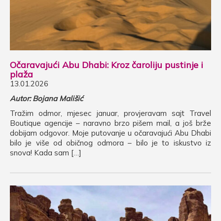
Očaravajući Abu Dhabi: Kroz čaroliju pustinje i
plaža
13.01.2026
Autor: Bojana Mališić
Tražim odmor, mjesec januar, provjeravam sajt Travel
Boutique agencije – naravno brzo pišem mail, a još brže
dobijam odgovor. Moje putovanje u očaravajući Abu Dhabi
bilo je više od običnog odmora – bilo je to iskustvo iz
snova! Kada sam […]