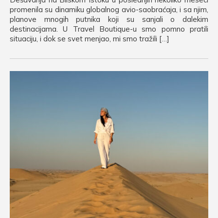
promenila su dinamiku globalnog avio-saobraćaja, i sa njim,
planove mnogih putnika koji su sanjali o dalekim
destinacijama. U Travel Boutique-u smo pomno pratili
situaciju, i dok se svet menjao, mi smo tražili […]