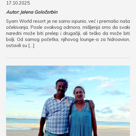
17.10.2025
Autor: Jelena Goločorbin
Syam World resort je ne samo ispunio, već i premašio naša
očekivanja. Posle ovakvog odmora, mišljenja smo da svaki
naredni može biti prelep i drugačiji, ali teško da može biti
bolji. Od samog početka, njihovog lounge-a za hidroavion,
ostavili su […]