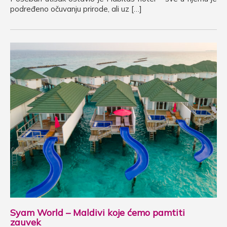
podređeno očuvanju prirode, ali uz […]
Syam World – Maldivi koje ćemo pamtiti
zauvek