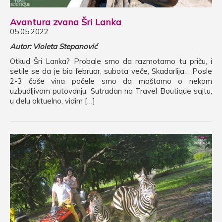
Avantura zvana Šri Lanka
05.05.2022
Autor: Violeta Stepanović
Otkud Šri Lanka? Probale smo da razmotamo tu priču, i
setile se da je bio februar, subota veče, Skadarlija… Posle
2-3 čaše vina počele smo da maštamo o nekom
uzbudljivom putovanju. Sutradan na Travel Boutique sajtu,
u delu aktuelno, vidim […]