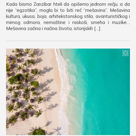
Kada bismo Zanzibar hteli da opišemo jednom rečju, a da
nije “egzotika”, mogla bi to biti reč “mešavina”. Mešavina
kultura, ukusa, boja, arhitekstonskog stila, avanturističkog i
mirnog odmora, nemaštine i raskoši, smeha i muzike…
Mešavina začina i načina života, istorijskih […]