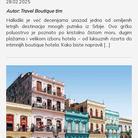
28.02.2025
Autor: Travel Boutique tim
Halkidiki je već decenijama unazad jedna od omiljenih
letnjih destinacija mnogih putnika iz Srbije. Ovo grčko
poluostrvo je poznato po kristalno čistom moru, dugim
plažama i velikom izboru hotela – od luksuznih rizorta do
intimnijih boutique hotela. Kako biste napravili […]