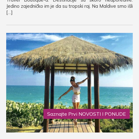
Jedino zajedničko im je da su tropski raj. Na Maldive smo išli
[…]
Saznajte Prvi NOVOSTI I PONUDE