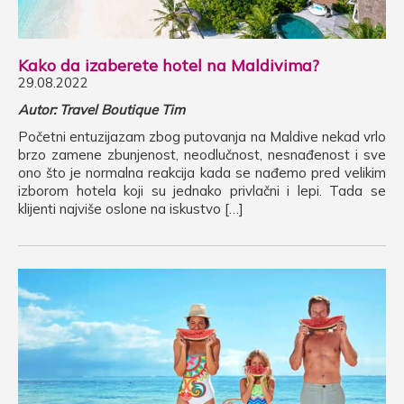
Kako da izaberete hotel na Maldivima?
29.08.2022
Autor: Travel Boutique Tim
Početni entuzijazam zbog putovanja na Maldive nekad vrlo
brzo zamene zbunjenost, neodlučnost, nesnađenost i sve
ono što je normalna reakcija kada se nađemo pred velikim
izborom hotela koji su jednako privlačni i lepi. Tada se
klijenti najviše oslone na iskustvo […]