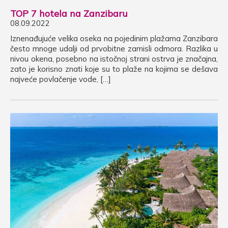
TOP 7 hotela na Zanzibaru
08.09.2022
Iznenađujuće velika oseka na pojedinim plažama Zanzibara
često mnoge udalji od prvobitne zamisli odmora. Razlika u
nivou okena, posebno na istočnoj strani ostrva je značajna,
zato je korisno znati koje su to plaže na kojima se dešava
najveće povlačenje vode, […]