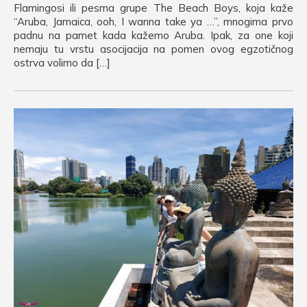
Flamingosi ili pesma grupe The Beach Boys, koja kaže
“Aruba, Jamaica, ooh, I wanna take ya …”, mnogima prvo
padnu na pamet kada kažemo Aruba. Ipak, za one koji
nemaju tu vrstu asocijacija na pomen ovog egzotičnog
ostrva volimo da […]