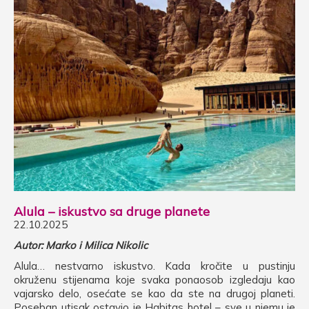
Alula – iskustvo sa druge planete
22.10.2025
Autor: Marko i Milica Nikolic
Alula… nestvarno iskustvo. Kada kročite u pustinju
okruženu stijenama koje svaka ponaosob izgledaju kao
vajarsko delo, osećate se kao da ste na drugoj planeti.
Poseban utisak ostavio je Habitas hotel – sve u njemu je