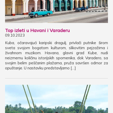
Top izleti u Havani i Varaderu
09.10.2023
Kuba, očaravajući karipski dragulj, privlači putnike širom
sveta svojom bogatom kulturom, slikovitim pejzažima i
živahnom muzikom. Havana, glavni grad Kube, nudi
neizmernu količinu istorijskih spomenika, dok Varadero, sa
svojim belim peščanim plažama, pruža savršen odmor za
opuštanje. U nastavku predstavljamo […]