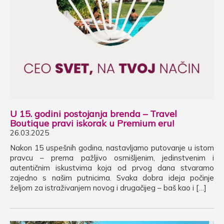
U 15. godini postojanja brenda – Travel
Boutique pravi iskorak u Premium eru!
26.03.2025
Nakon 15 uspešnih godina, nastavljamo putovanje u istom
pravcu – prema pažljivo osmišljenim, jedinstvenim i
autentičnim iskustvima koja od prvog dana stvaramo
zajedno s našim putnicima. Svaka dobra ideja počinje
željom za istraživanjem novog i drugačijeg – baš kao i […]