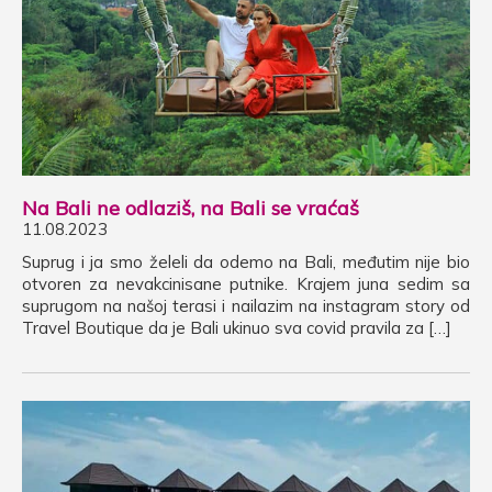
Na Bali ne odlaziš, na Bali se vraćaš
11.08.2023
Suprug i ja smo želeli da odemo na Bali, međutim nije bio
otvoren za nevakcinisane putnike. Krajem juna sedim sa
suprugom na našoj terasi i nailazim na instagram story od
Travel Boutique da je Bali ukinuo sva covid pravila za […]