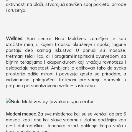
aktivnosti na plaži, stvarajući savršen spoj pokreta, prirode
i druženja.
Wellnes:
Spa centar Nala Maldives zamišljen je kao
utočište mira, u kojem tropsko okruženje i spokoj lagune
postaju deo samog iskustva. U ponudi su masaže,
tretmani tela i lica, ali i programi inspirisani ayurvedom, sa
biljnim terapijama i akupunkturom koji vraćaju ravnotežu i
oslobađaju napetost. Ambijent je oblikovan tako da svaka
prostorija odiše mirom i povezuje gosta sa prirodom, a
individualno prilagođeni tretmani pretvaraju boravak u
potpuno personalizovano wellness iskustvo.
Medeni mesec:
Za sve mladence koji su se venčali do pre 6
meseci, kao i one koji slave srebrnu ili zlatnu godišnjicu kao
gest dobrodošlice Innahura rizort poklanja korpu voća i
bocu penušavog vina.