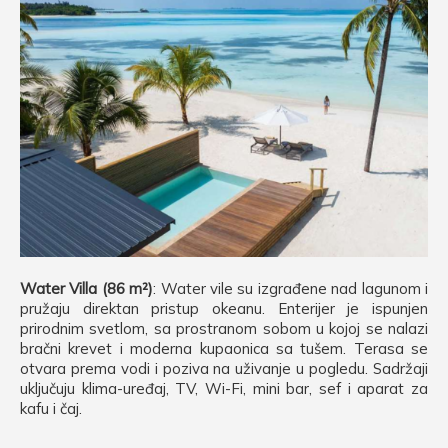
Water Villa (86 m²)
: Water vile su izgrađene nad lagunom i
pružaju direktan pristup okeanu. Enterijer je ispunjen
prirodnim svetlom, sa prostranom sobom u kojoj se nalazi
bračni krevet i moderna kupaonica sa tušem. Terasa se
otvara prema vodi i poziva na uživanje u pogledu. Sadržaji
uključuju klima-uređaj, TV, Wi-Fi, mini bar, sef i aparat za
kafu i čaj.