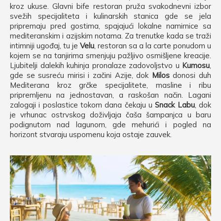
kroz ukuse. Glavni bife restoran pruža svakodnevni izbor
svežih specijaliteta i kulinarskih stanica gde se jela
pripremaju pred gostima, spajajući lokalne namirnice sa
mediteranskim i azijskim notama. Za trenutke kada se traži
intimniji ugođaj, tu je
Velu
, restoran sa a la carte ponudom u
kojem se na tanjirima smenjuju pažljivo osmišljene kreacije.
Ljubitelji dalekih kuhinja pronalaze zadovoljstvo u
Kumosu
,
gde se susreću mirisi i začini Azije, dok
Milos
donosi duh
Mediterana kroz grčke specijalitete, masline i ribu
pripremljenu na jednostavan, a raskošan način. Lagani
zalogaji i poslastice tokom dana čekaju u
Snack Labu
, dok
je vrhunac ostrvskog doživljaja čaša šampanjca u baru
podignutom nad lagunom, gde mehurići i pogled na
horizont stvaraju uspomenu koja ostaje zauvek.