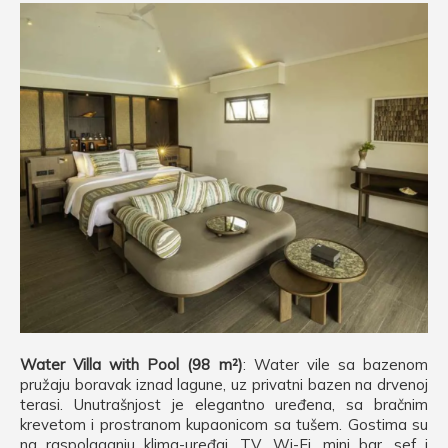
Water Villa with Pool (98 m²)
: Water vile sa bazenom
pružaju boravak iznad lagune, uz privatni bazen na drvenoj
terasi. Unutrašnjost je elegantno uređena, sa bračnim
krevetom i prostranom kupaonicom sa tušem. Gostima su
na raspolaganju klima-uređaj, TV, Wi-Fi, mini bar, sef i