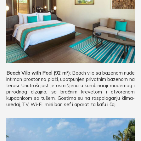
Beach Villa with Pool (92 m²)
: Beach vile sa bazenom nude
intiman prostor na plaži, upotpunjen privatnim bazenom na
terasi. Unutrašnjost je osmišljena u kombinaciji modernog i
prirodnog dizajna, sa bračnim krevetom i otvorenom
kupaonicom sa tušem. Gostima su na raspolaganju klima-
uređaj, TV, Wi-Fi, mini bar, sef i aparat za kafu i čaj.