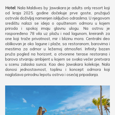
Hotel:
Nala Maldives by Jawakara je adults only resort koji
od kraja 2025. godine dočekuje prve goste, pružajući
ostrvski doživljaj namenjen isključivo odraslima. U njegovom
središtu nalazi se ideja o opuštenom odmoru u kojem
priroda i spokoj imaju glavnu ulogu. Na ostrvu je
raspoređeno 78 vila uz plažu i nad lagunom, kreiranih za
one koji traže privatnost, mir i blizinu mora. Centralni deo
oblikovan je oko lagune i plaže, sa restoranom, barovima i
mestima za odmor u ležernoj atmosferi. Infinity bazen
pruža pogled na horizont, a otvorene terase restorana i
barova stvaraju ambijent u kojem se svaka večer pretvara
u scenu zalaska sunca. Kao deo Jawakara kolekcije, Nala
donosi jednostavnost, toplinu i koncept odmora koji
naglašava prirodnu lepotu ostrva i osećaj pripadanja.