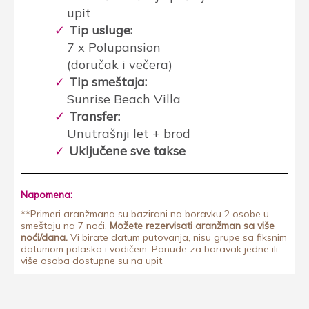
upit
Tip usluge:
7 x Polupansion
(doručak i večera)
Tip smeštaja:
Sunrise Beach Villa
Transfer:
Unutrašnji let + brod
Uključene sve takse
Napomena:
**Primeri aranžmana su bazirani na boravku 2 osobe u
smeštaju na 7 noći.
Možete rezervisati aranžman sa više
noći/dana.
Vi birate datum putovanja, nisu grupe sa fiksnim
datumom polaska i vodičem. Ponude za boravak jedne ili
više osoba dostupne su na upit.