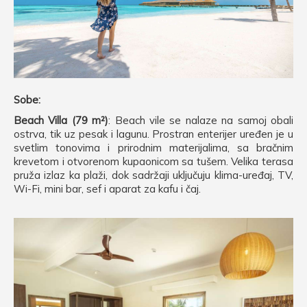
Sobe:
Beach Villa (79 m²)
: Beach vile se nalaze na samoj obali
ostrva, tik uz pesak i lagunu. Prostran enterijer uređen je u
svetlim tonovima i prirodnim materijalima, sa bračnim
krevetom i otvorenom kupaonicom sa tušem. Velika terasa
pruža izlaz ka plaži, dok sadržaji uključuju klima-uređaj, TV,
Wi-Fi, mini bar, sef i aparat za kafu i čaj.