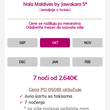
Nala Maldives by Jawakara 5*
〈detaljnije o hotelu〉
Cene se razlikuju po mesecima.
Odaberite mesec da saznate više.
SEP
OKT
NOV
DEC
JAN
FEB
7 noći od 2.640€
Cena PO OSOBI uključuje:
Avio kartu sa taksama
7 noćenja
* za više noćenja pošaljite nam