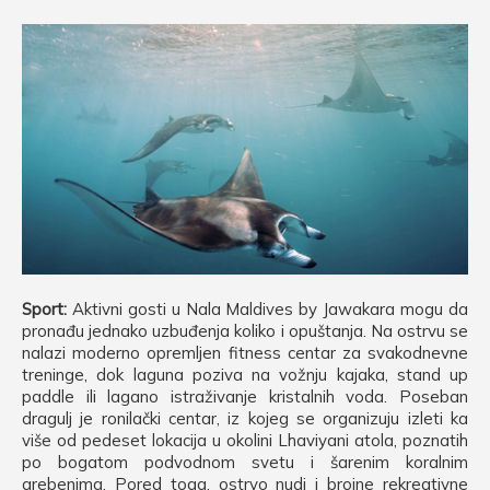
Sport:
Aktivni gosti u Nala Maldives by Jawakara mogu da
pronađu jednako uzbuđenja koliko i opuštanja. Na ostrvu se
nalazi moderno opremljen fitness centar za svakodnevne
treninge, dok laguna poziva na vožnju kajaka, stand up
paddle ili lagano istraživanje kristalnih voda. Poseban
dragulj je ronilački centar, iz kojeg se organizuju izleti ka
više od pedeset lokacija u okolini Lhaviyani atola, poznatih
po bogatom podvodnom svetu i šarenim koralnim
grebenima. Pored toga, ostrvo nudi i brojne rekreativne