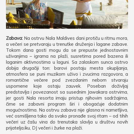
Zabava:
Na ostrvu Nala Maldives dani protiču u ritmu mora,
a večeri se pretvaraju u trenutke druženja i lagane zabave.
Tokom dana gosti mogu da se prepuste jednostavnim
uživanjima – igrama na plaži, susretima pored bazena ili
laganim aktivnostima u laguni. Sa zalaskom sunca ostrvo
dobija drugačiji ton: barovi postaju mesta okupljanja,
atmosfera se puni muzikom uživo i zvucima razgovora, a
romantične večere pod zvezdanim nebom stvaraju
uspomene koje ostaju zauvek. Poseban doživljaj
predstavlja i povezanost sa susednim Jawakara ostrvima,
jer gosti Nala resorta imaju pristup njihovim sadržajima,
čime se zabavni program širi i obogaćuje dodatnim
mogućnostima. Na ostrvu zabava nije glasna ni nametljiva,
već osmišljena tako da svako pronađe svoj ritam – od tihih
večeri uz čašu vina do trenutaka slavlja u društvu novih
prijatelja.iku, DJ večeri i žurke na plaži.