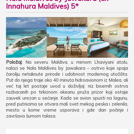
Innahura Maldives) 5*
Položaj:
Na severu Maldiva, u mirnom Lhaviyani atolu,
nalazi se Nala Maldives by Jawakara – ostrvo koje spaja
čaroliju netaknute prirode i udobnost modernog utočišta.
Put do njega traje oko 40 minuta hidroavionom iz Malea, ali
već taj let postaje uvod u doživljaj: niz bisernih ostrva
razbacanih po tirkiznom okeanu pruža prizor koji ostaje
zauvek urezan u sećanje. Kada se avion spusti na lagunu,
pred putnicima se otvara mali svet mekog peska i zelenila,
mesto u kome vreme usporava i gde dan počinje i
završava šumom talasa.